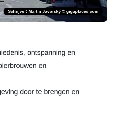
Schrijver: Martin Javorský © gigaplaces.com
hiedenis, ontspanning en
 bierbrouwen en
eving door te brengen en