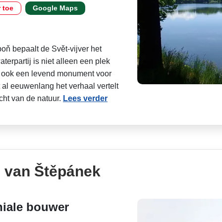
r toe
Google Maps
oň bepaalt de Svět-vijver het
erpartij is niet alleen een plek
r ook een levend monument voor
 al eeuwenlang het verhaal vertelt
cht van de natuur.
Lees verder
s van Štěpánek
niale bouwer