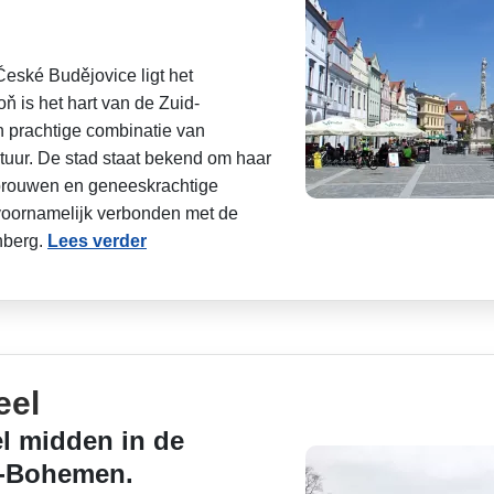
eské Budějovice ligt het
ň is het hart van de Zuid-
 prachtige combinatie van
tuur. De stad staat bekend om haar
rbrouwen en geneeskrachtige
voornamelijk verbonden met de
nberg.
Lees verder
eel
l midden in de
d-Bohemen.