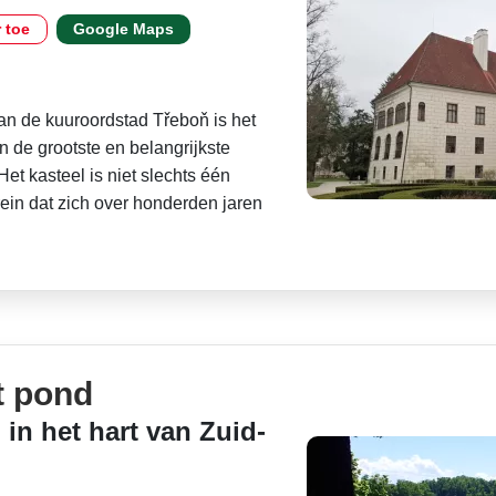
r toe
Google Maps
n de kuuroordstad Třeboň is het
n de grootste en belangrijkste
et kasteel is niet slechts één
rein dat zich over honderden jaren
t pond
in het hart van Zuid-