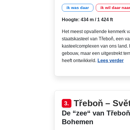
ik was daar
ik wil daar naa
Hoogte: 434 m / 1 424 ft
Het meest opvallende kenmerk va
staatskasteel van Třeboň, een va
kasteelcomplexen van ons land. H
gebouw, maar een uitgestrekt ter
heeft ontwikkeld.
Lees verder
Třeboň – Svě
3.
De “zee“ van Třeboň 
Bohemen