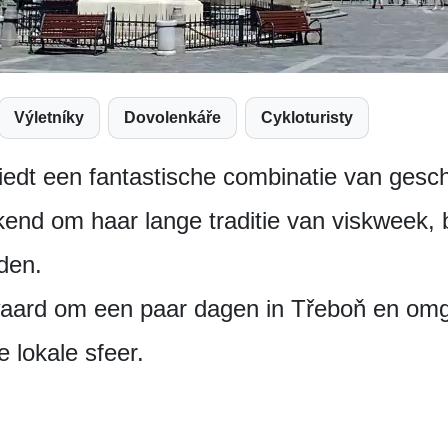
Výletníky
Dovolenkáře
Cykloturisty
biedt een fantastische combinatie van gesc
kend om haar lange traditie van viskweek,
den.
waard om een paar dagen in Třeboň en omg
 lokale sfeer.