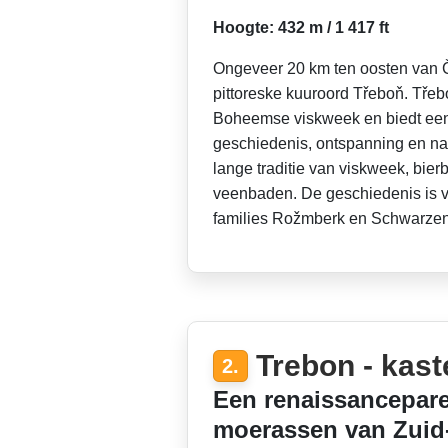
Hoogte: 432 m / 1 417 ft
Ongeveer 20 km ten oosten van Č
pittoreske kuuroord Třeboň. Třebo
Boheemse viskweek en biedt een
geschiedenis, ontspanning en na
lange traditie van viskweek, bie
veenbaden. De geschiedenis is 
families Rožmberk en Schwarze
Trebon - kast
2.
Een renaissancepare
moerassen van Zui