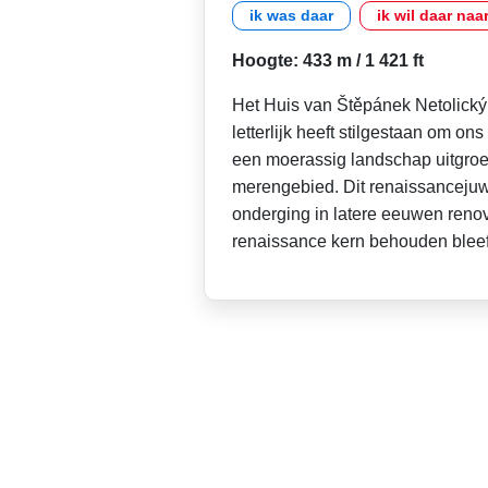
ik was daar
ik wil daar naa
Hoogte: 433 m / 1 421 ft
Het Huis van Štěpánek Netolický 
letterlijk heeft stilgestaan om on
een moerassig landschap uitgroe
merengebied. Dit renaissancejuw
onderging in latere eeuwen renov
renaissance kern behouden blee