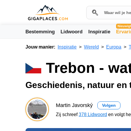
Nieuwig
Bestemming
Lidwoord
Inspiratie
Ervar
Jouw manier:
Inspiratie
Wereld
Europa
T
Trebon - wat
Geschiedenis, natuur en 
Martin Javorský
Volgen
Zij schreef
378 Lidwoord
en volgt h