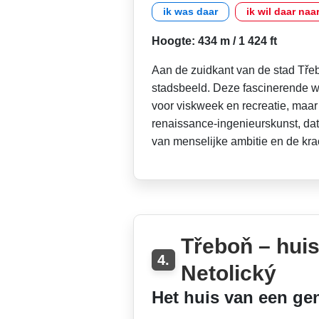
ik was daar
ik wil daar naa
Hoogte: 434 m / 1 424 ft
Aan de zuidkant van de stad Třeb
stadsbeeld. Deze fascinerende wat
voor viskweek en recreatie, maa
renaissance-ingenieurskunst, dat
van menselijke ambitie en de kra
Třeboň – hui
4.
Netolický
Het huis van een ge