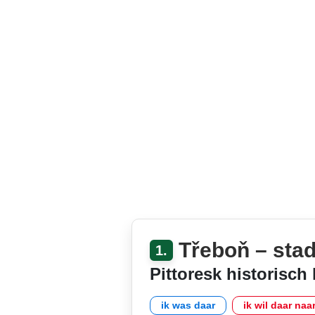
Třeboň – sta
1.
Pittoresk historisch
ik was daar
ik wil daar naa