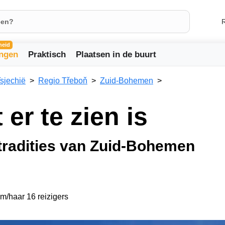
R
heid
ingen
Praktisch
Plaatsen in de buurt
sjechië
Regio Třeboň
Zuid-Bohemen
 er te zien is
tradities van Zuid-Bohemen
em/haar 16 reizigers