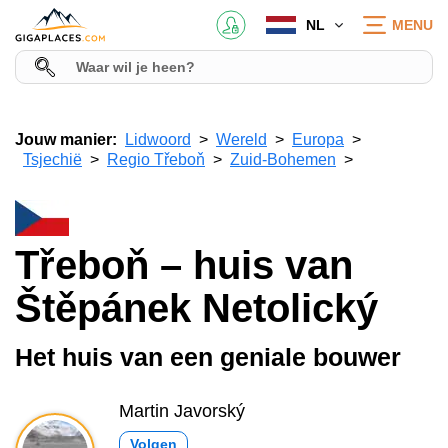
NL
MENU
Jouw manier:
Lidwoord
Wereld
Europa
Tsjechië
Regio Třeboň
Zuid-Bohemen
Třeboň – huis van
Štěpánek Netolický
Het huis van een geniale bouwer
Martin Javorský
Volgen