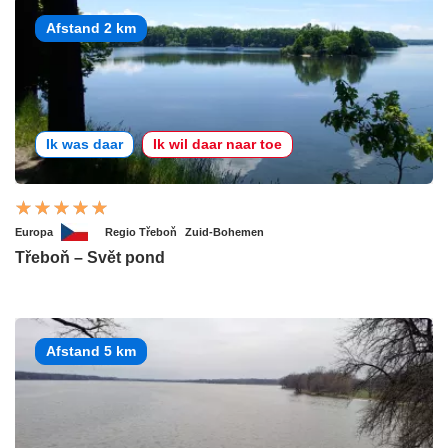
Afstand 2 km
Ik was daar
Ik wil daar naar toe
Europa
Regio Třeboň
Zuid-Bohemen
Třeboň – Svět pond
Afstand 5 km