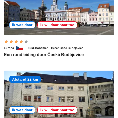
Ik was daar
Ik wil daar naar toe
Europa
Zuid-Bohemen
Tsjechische Budejovice
Een rondleiding door České Budějovice
Afstand 22 km
Ik was daar
Ik wil daar naar toe