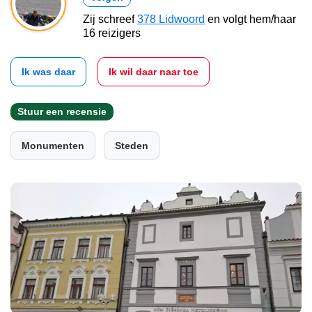
Zij schreef
378 Lidwoord
en volgt hem/haar
16 reizigers
Ik was daar
Ik wil daar naar toe
Stuur een recensie
Monumenten
Steden