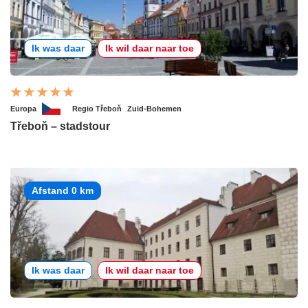
Ik was daar
Ik wil daar naar toe
Europa
Regio Třeboň
Zuid-Bohemen
Třeboň – stadstour
Afstand 0 km
Ik was daar
Ik wil daar naar toe