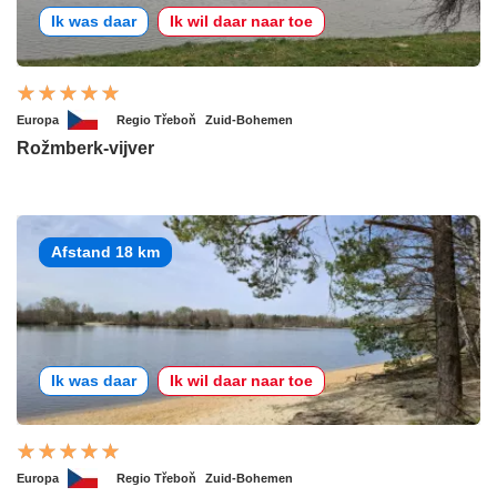
Ik was daar
Ik wil daar naar toe
Europa
Regio Třeboň
Zuid-Bohemen
Rožmberk-vijver
Afstand 18 km
Ik was daar
Ik wil daar naar toe
Europa
Regio Třeboň
Zuid-Bohemen