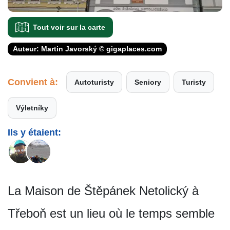
Tout voir sur la carte
Auteur: Martin Javorský © gigaplaces.com
Convient à:
Autoturisty
Seniory
Turisty
Výletníky
Ils y étaient:
La Maison de Štěpánek Netolický à
Třeboň est un lieu où le temps semble