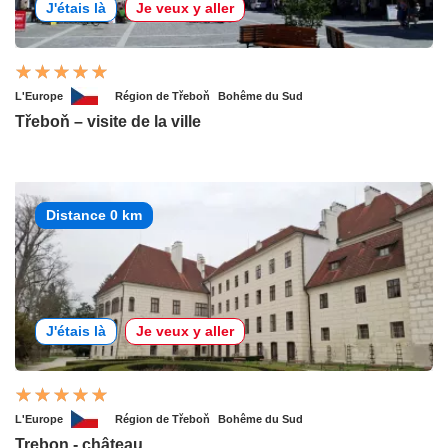
J'étais là
Je veux y aller
L'Europe
Région de Třeboň
Bohême du Sud
Třeboň – visite de la ville
Distance 0 km
J'étais là
Je veux y aller
L'Europe
Région de Třeboň
Bohême du Sud
Trebon - château