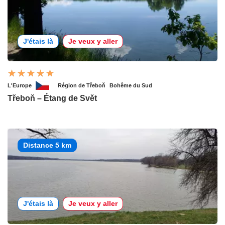
J'étais là
Je veux y aller
L'Europe
Région de Třeboň
Bohême du Sud
Třeboň – Étang de Svět
Distance 5 km
J'étais là
Je veux y aller