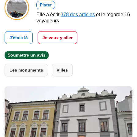
Pister
Elle a écrit
378 des articles
et le regarde 16
voyageurs
J'étais là
Je veux y aller
Soumettre un avis
Les monuments
Villes