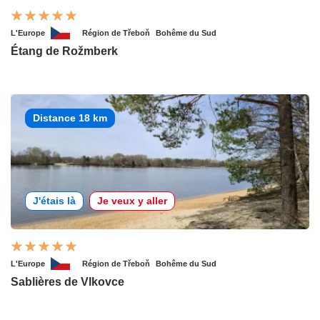
L'Europe
Région de Třeboň
Bohême du Sud
Étang de Rožmberk
Distance 18 km
J'étais là
Je veux y aller
L'Europe
Région de Třeboň
Bohême du Sud
Sablières de Vlkovce