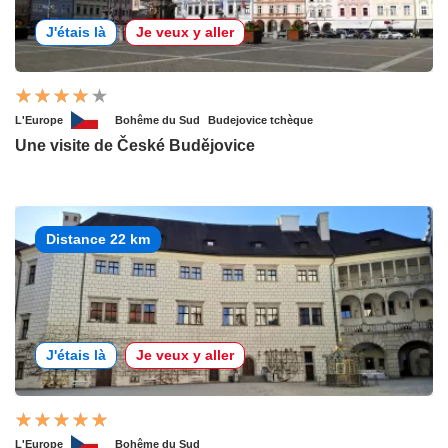
J'étais là
Je veux y aller
L'Europe
Bohême du Sud
Budejovice tchèque
Une visite de České Budějovice
Distance 22 km
J'étais là
Je veux y aller
L'Europe
Bohême du Sud