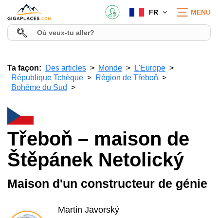
FR
MENU
Ta façon:
Des articles
Monde
L'Europe
République Tchèque
Région de Třeboň
Bohême du Sud
Třeboň – maison de
Štěpánek Netolický
Maison d'un constructeur de génie
Martin Javorský