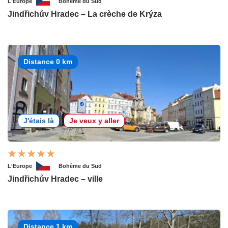
L'Europe
Bohême du Sud
Jindřichův Hradec – La crèche de Krýza
Distance 0 km
J'étais là
Je veux y aller
L'Europe
Bohême du Sud
Jindřichův Hradec – ville
Distance 1 km