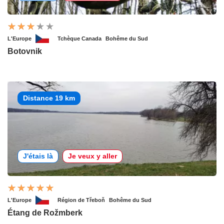
L'Europe
Tchèque Canada
Bohême du Sud
Botovnik
Distance 19 km
J'étais là
Je veux y aller
L'Europe
Région de Třeboň
Bohême du Sud
Étang de Rožmberk