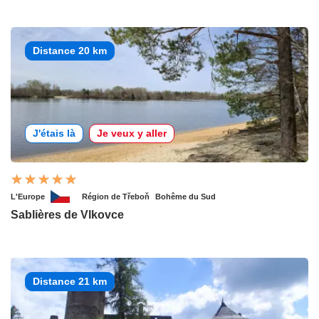
Distance 20 km
J'étais là
Je veux y aller
L'Europe
Région de Třeboň
Bohême du Sud
Sablières de Vlkovce
Distance 21 km