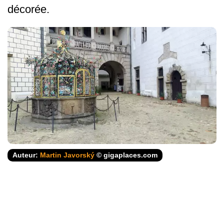
décorée.
Auteur:
Martin Javorský
© gigaplaces.com