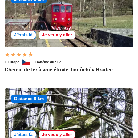
J'étais là
Je veux y aller
L'Europe
Bohême du Sud
Chemin de fer à voie étroite Jindřichův Hradec
Distance 8 km
J'étais là
Je veux y aller