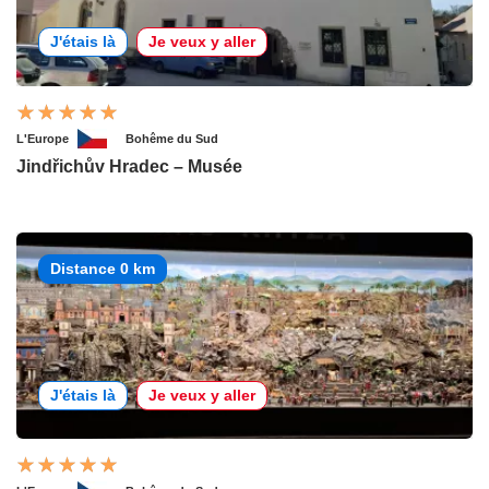
J'étais là
Je veux y aller
L'Europe
Bohême du Sud
Jindřichův Hradec – Musée
Distance 0 km
J'étais là
Je veux y aller