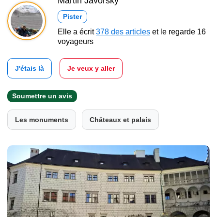
Martin Javorský
Pister
Elle a écrit
378 des articles
et le regarde 16
voyageurs
J'étais là
Je veux y aller
Soumettre un avis
Les monuments
Châteaux et palais