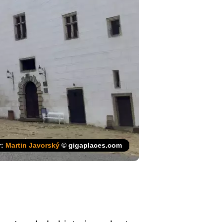
r:
Martin Javorský
© gigaplaces.com