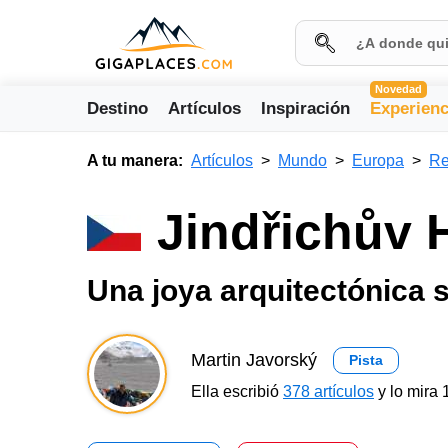
Novedad
Destino
Artículos
Inspiración
Experienc
A tu manera:
Artículos
Mundo
Europa
Re
Jindřichův H
Una joya arquitectónica s
Martin Javorský
Pista
Ella escribió
378 artículos
y lo mira 