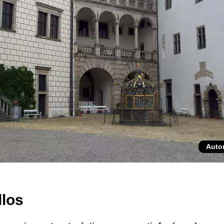
Auto
llos