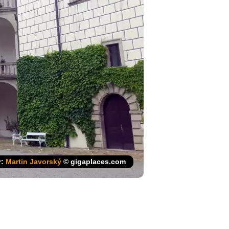
r:
Martin Javorský
© gigaplaces.com