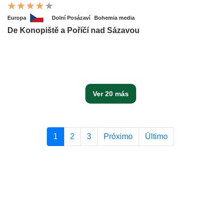
Europa
Dolní Posázaví
Bohemia media
De Konopiště a Poříčí nad Sázavou
Ver 20 más
1
2
3
Próximo
Último