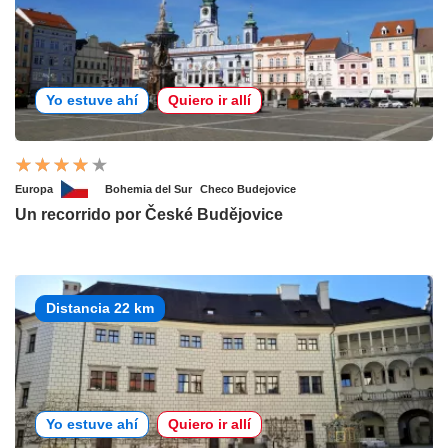
Yo estuve ahí
Quiero ir allí
Europa
Bohemia del Sur
Checo Budejovice
Un recorrido por České Budějovice
Distancia 22 km
Yo estuve ahí
Quiero ir allí