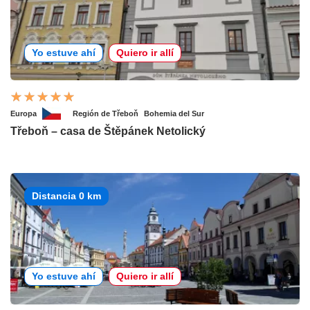
Yo estuve ahí
Quiero ir allí
Europa
Región de Třeboň
Bohemia del Sur
Třeboň – casa de Štěpánek Netolický
Distancia 0 km
Yo estuve ahí
Quiero ir allí