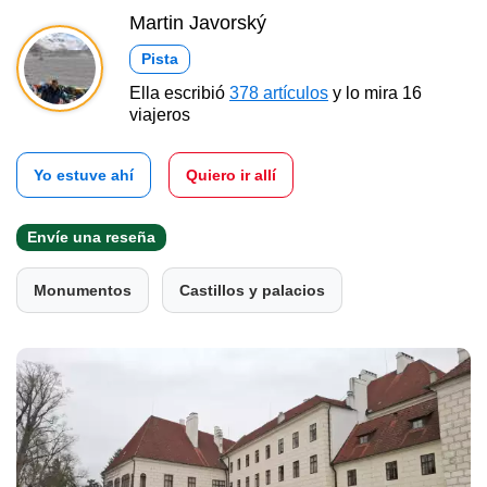
Martin Javorský
Pista
Ella escribió
378 artículos
y lo mira 16
viajeros
Yo estuve ahí
Quiero ir allí
Envíe una reseña
Monumentos
Castillos y palacios