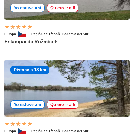
Yo estuve ahí
Quiero ir allí
Europa
Región de Třeboň
Bohemia del Sur
Estanque de Rožmberk
Distancia 18 km
Yo estuve ahí
Quiero ir allí
Europa
Región de Třeboň
Bohemia del Sur