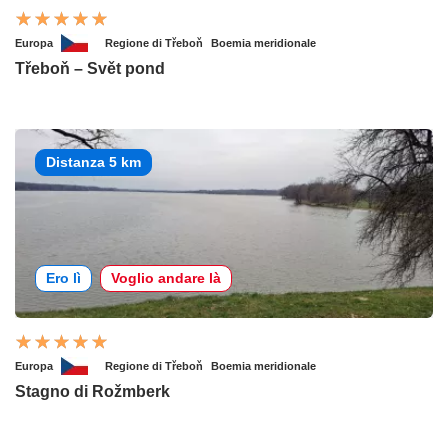
Europa
Regione di Třeboň
Boemia meridionale
Třeboň – Svět pond
Distanza 5 km
Ero lì
Voglio andare là
Europa
Regione di Třeboň
Boemia meridionale
Stagno di Rožmberk