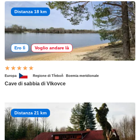
Distanza 18 km
Ero lì
Voglio andare là
Europa
Regione di Třeboň
Boemia meridionale
Cave di sabbia di Vlkovce
Distanza 21 km