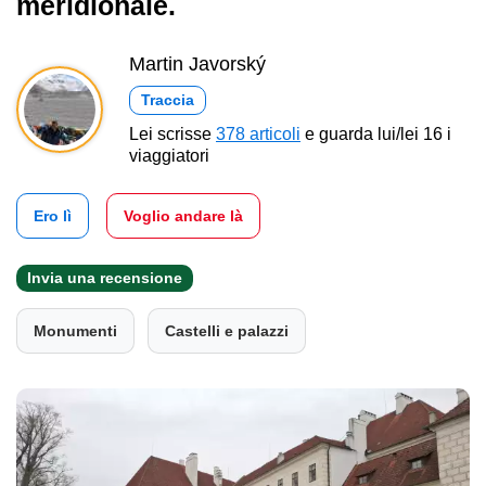
meridionale.
Martin Javorský
Traccia
Lei scrisse
378 articoli
e guarda lui/lei 16 i
viaggiatori
Ero lì
Voglio andare là
Invia una recensione
Monumenti
Castelli e palazzi