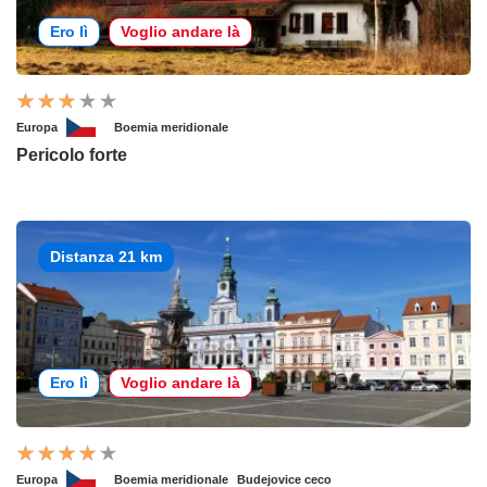
Ero lì
Voglio andare là
Europa
Boemia meridionale
Pericolo forte
Distanza 21 km
Ero lì
Voglio andare là
Europa
Boemia meridionale
Budejovice ceco