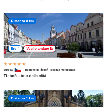
Distanza 0 km
Ero lì
Voglio andare là
Europa
Regione di Třeboň
Boemia meridionale
Třeboň – tour della città
Distanza 1 km