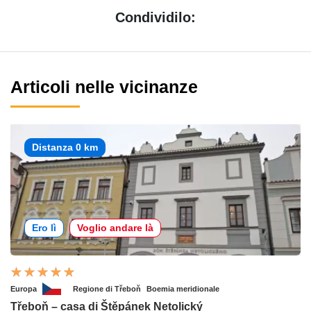
Condividilo:
Articoli nelle vicinanze
Distanza 0 km
Ero lì
Voglio andare là
Europa
Regione di Třeboň
Boemia meridionale
Třeboň – casa di Štěpánek Netolický