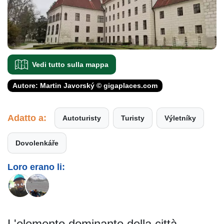
Vedi tutto sulla mappa
Autore: Martin Javorský © gigaplaces.com
Adatto a:
Autoturisty
Turisty
Výletníky
Dovolenkáře
Loro erano li:
L'elemento dominante della città