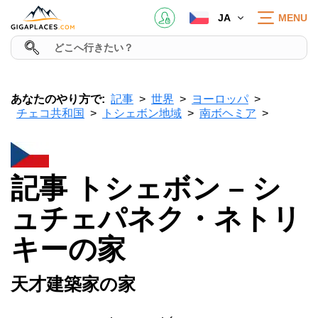
JA
MENU
あなたのやり方で:
記事
世界
ヨーロッパ
チェコ共和国
トシェボン地域
南ボヘミア
記事 トシェボン – シ
ュチェパネク・ネトリ
キーの家
天才建築家の家