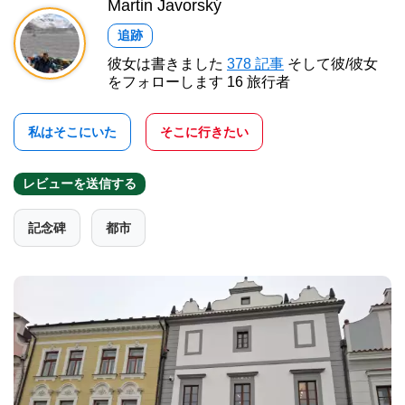
Martin Javorský
追跡
彼女は書きました
378 記事
そして彼/彼女
をフォローします 16 旅行者
私はそこにいた
そこに行きたい
レビューを送信する
記念碑
都市