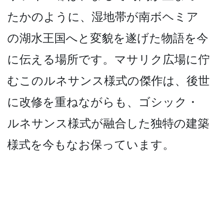
たかのよう­に、湿地帯が南ボヘミア
の湖水王国へと変貌を遂げた­物語を今
に伝える場所です。マサリク広場に佇
むこの­ルネサンス様式の傑作は、後世
に改修を重ねながらも­、ゴシック・
ルネサンス様式が融合した独特の建築
様­式を今もなお保っています。