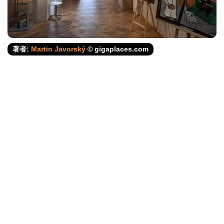
著者:
Martin Javorský
© gigaplaces.com