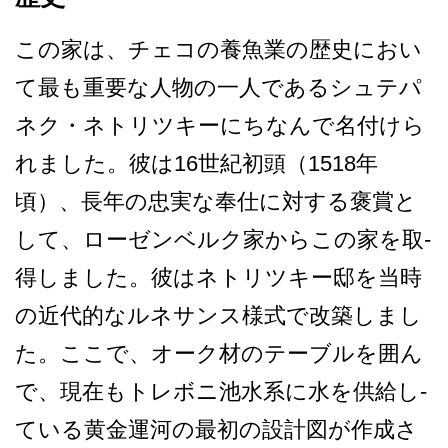
この家は、チェコの養魚業の­歴史におい
て最も重要な人物の一人であるシュテパ
ネ­ク・ネトリツキーにちなんで名付けら
れました。彼は­16世紀初頭（1518年
頃）、長年の忠実な奉仕に­対する褒賞と
して、ローゼンベルク家からこの家を取­
得しました。彼はネトリツキー邸を当時
の近代的なル­ネサンス様式で改築しまし
た。ここで、オーク材のテ­ーブルを囲ん
で、現在もトレボニ池水系に水を供給し­
ている黄金運河の最初の設計図が作成さ