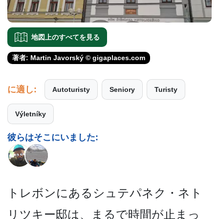
地図上のすべてを見る
著者: Martin Javorský © gigaplaces.com
に適し:
Autoturisty
Seniory
Turisty
Výletníky
彼らはそこにいました:
トレボンにあるシュテパネク­・ネト
リツキー邸は、まるで時間が止まっ