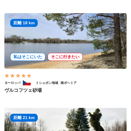
距離 18 km
私はそこにいた
そこに行きたい
ヨーロッパ
トシェボン地域
南ボヘミア
ヴルコフツェ砂場
距離 21 km