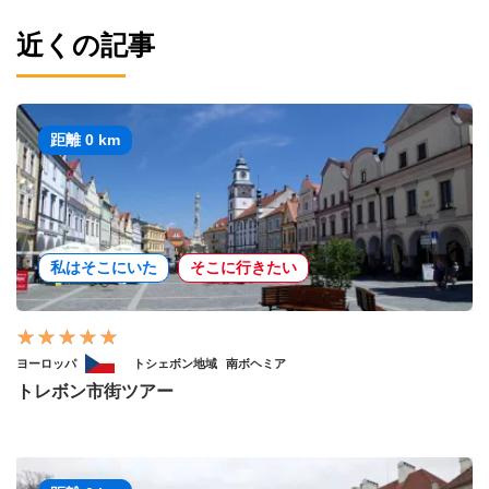
近くの記事
距離 0 km
私はそこにいた
そこに行きたい
ヨーロッパ
トシェボン地域
南ボヘミア
トレボン市街ツアー