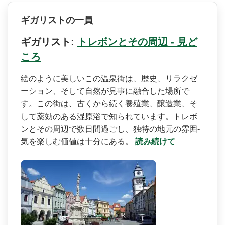
ギガリストの一員
ギガリスト:
トレボンとその周辺 - 見ど
ころ
絵のように美しいこの温泉街­は、歴史、リラクゼ
ーション、そして自然が見事に融­合した場所で
す。この街は、古くから続く養殖業、醸­造業、そ
して薬効のある湿原浴で知られています。ト­レボ
ンとその周辺で数日間過ごし、独特の地元の雰囲­
気を楽しむ価値は十分にある。
読み続けて