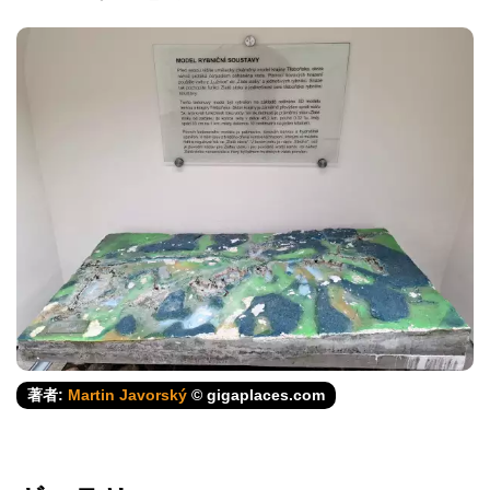
著者:
Martin Javorský
© gigaplaces.com