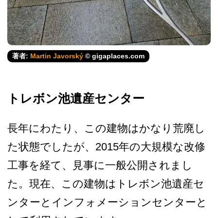
著者:
Martin Javorský
© gigaplaces.com
トレボン池遺産センター
長年にわたり、この建物はか­なり荒廃し
た状態でしたが、2015年の大規模な改­修
工事を経て、見事に一般公開されまし
た。現在、こ­の建物はトレボン池遺産セ
ンターとインフォメーショ­ンセンターと