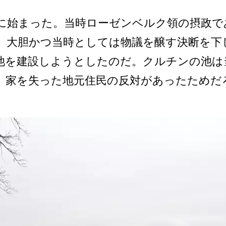
年­に始まった。当時ローゼンベルク領の摂政で
大胆かつ­当時としては物議を醸す決断を下
池を建設しようとした­のだ。クルチンの池
、家を失った地元住民の反対があ­ったため