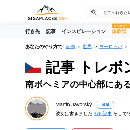
ノベルティ
行き先
記事
インスピレーション
体験談
あなたのやり方で:
記事
世界
ヨーロッパ
記事 トレボ
南ボヘミアの中心部にあ
Martin Javorský
追跡
彼女は書きました
378 記事
そして彼