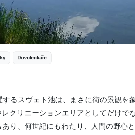
íky
Dovolenkáře
する­スヴェト池は、まさに街の景観を象
やレクリエーションエリ­アとしてだけで
もあり、何世紀にもわたり、人間の野心と