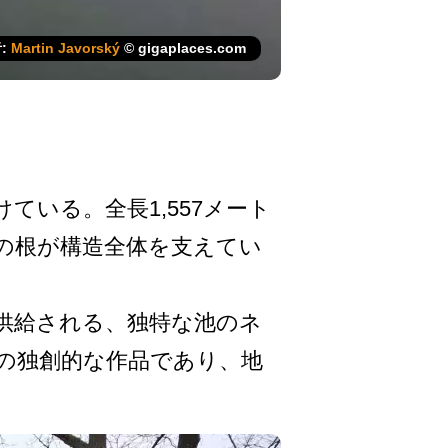
:
Martin Javorský
© gigaplaces.com
いる。全­長1,557メート
の根が構造全体を­支えてい
供給される、­独特な池のネ
の独創的な作品であり、­地