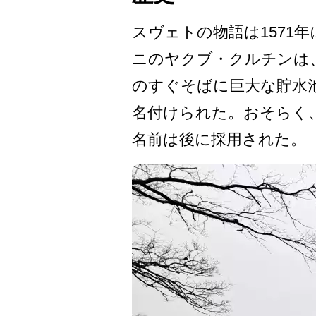
スヴェトの物語は1571
ニのヤクブ・クルチンは、
のすぐそばに巨大な貯水
名付­けられた。おそらく
名前は後に採用­された。