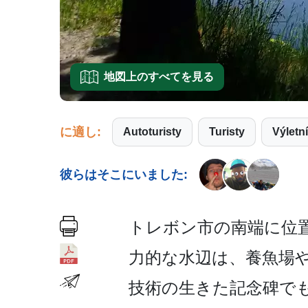
地図上のすべてを見る
に適し:
Autoturisty
Turisty
Výletn
彼らはそこにいました:
トレボン市の南端に位置
力的な水辺は、養魚場
技術の生き­た記念碑で