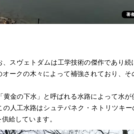
著者
、­スヴェトダムは工学技術の傑作であり続けて
オーク­の木々によって補強されており、そ
黄­金の下水」と呼ばれる水路によって水が
の人工水路は­シュテパネク・ネトリツキー
を供給しています。