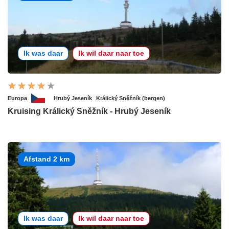
Ik was daar
Ik wil daar naar toe
Europa
Hrubý Jeseník
Králický Sněžník (bergen)
Kruising Králický Sněžník - Hrubý Jeseník
Afstand 2 km
Ik was daar
Ik wil daar naar toe