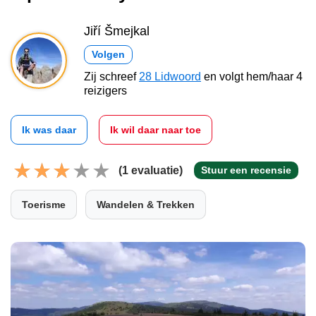
Jiří Šmejkal
Volgen
Zij schreef
28 Lidwoord
en volgt hem/haar 4
reizigers
Ik was daar
Ik wil daar naar toe
(1 evaluatie)
Stuur een recensie
Toerisme
Wandelen & Trekken