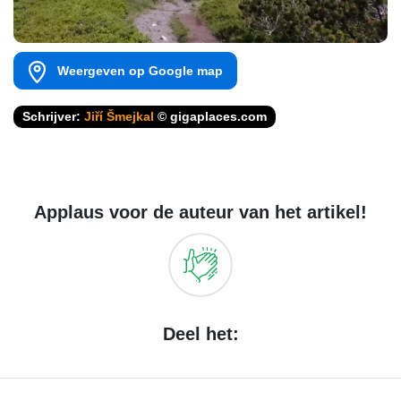
Weergeven op Google map
Schrijver:
Jiří Šmejkal
© gigaplaces.com
Applaus voor de auteur van het artikel!
Deel het: