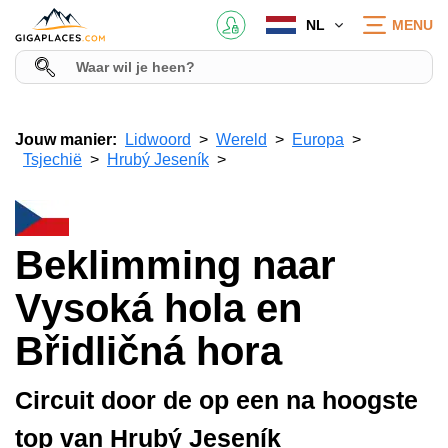
NL
MENU
Jouw manier:
Lidwoord
Wereld
Europa
Tsjechië
Hrubý Jeseník
Beklimming naar
Vysoká hola en
Břidličná hora
Circuit door de op een na hoogste
top van Hrubý Jeseník