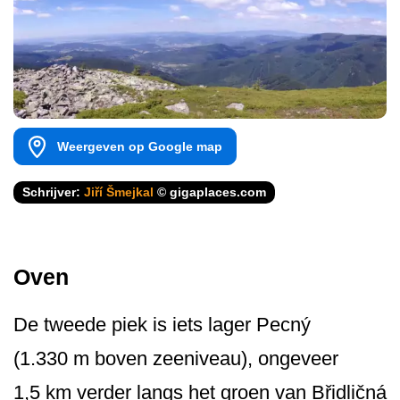
Weergeven op Google map
Schrijver:
Jiří Šmejkal
© gigaplaces.com
Oven
De tweede piek is iets lager Pecný
(1.330 m boven zeeniveau), ongeveer
1,5 km verder langs het groen van Břidličná