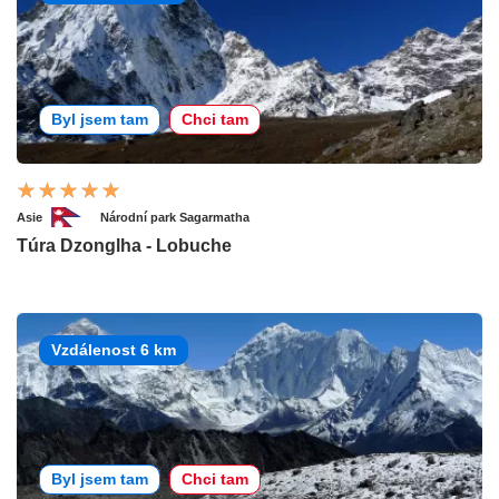
Byl jsem tam
Chci tam
Asie
Národní park Sagarmatha
Túra Dzonglha - Lobuche
Vzdálenost 6 km
Byl jsem tam
Chci tam