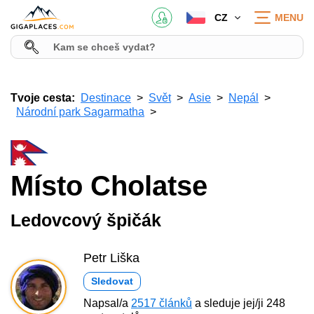
CZ
MENU
Tvoje cesta:
Destinace
Svět
Asie
Nepál
Národní park Sagarmatha
Místo Cholatse
Ledovcový špičák
Petr Liška
Sledovat
Napsal/a
2517 článků
a sleduje jej/ji 248