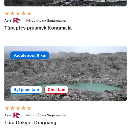
Asie
Národní park Sagarmatha
Túra přes průsmyk Kongma la
Vzdálenost 6 km
Byl jsem tam
Chci tam
Asie
Národní park Sagarmatha
Túra Gokyo - Dragnang