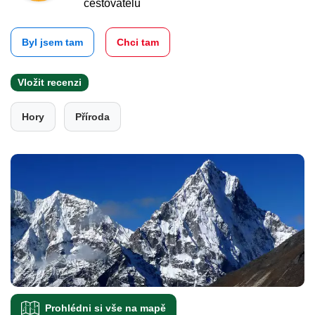
cestovatelů
Byl jsem tam
Chci tam
Vložit recenzi
Hory
Příroda
Prohlédni si vše na mapě