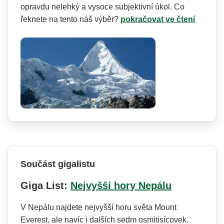
opravdu nelehký a vysoce subjektivní úkol. Co
řeknete na tento náš výběr?
pokračovat ve čtení
Součást gigalistu
Giga List:
Nejvyšší hory Nepálu
V Nepálu najdete nejvyšší horu světa Mount
Everest, ale navíc i dalších sedm osmitisícovek.