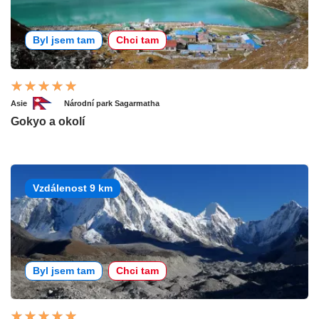
Byl jsem tam
Chci tam
Asie
Národní park Sagarmatha
Gokyo a okolí
Vzdálenost 9 km
Byl jsem tam
Chci tam