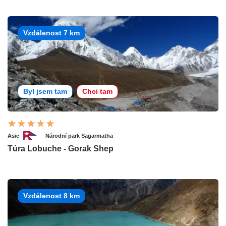
Vzdálenost 7 km
Byl jsem tam
Chci tam
Asie
Národní park Sagarmatha
Túra Lobuche - Gorak Shep
Vzdálenost 8 km