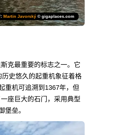
:
Martin Javorský
© gigaplaces.com
但斯克­最重要的标志之一。它
高的­历史悠久的起重机象征着格
机可­追溯到1367年，但
了一座­巨大的石门，采用典型
御堡垒。