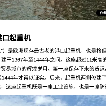
作者
港口起重机
重­机”）是欧洲现存最古老的港口起重机，也是格
建­于1367年至1444年之间。这座超过11米
­贸易城市的辉煌岁月。第一座保存下来的货运起重
至­1444年才得以证实。后来，起重机两侧修建
，这­座起重机既是一座工业设施，也是一座防