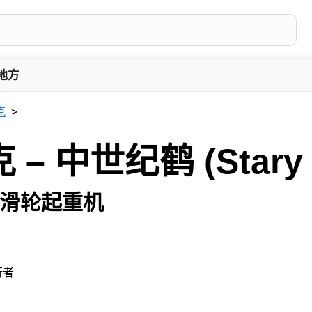
地方
克
 中世纪鹤 (Stary ż
滑轮起重机
行者