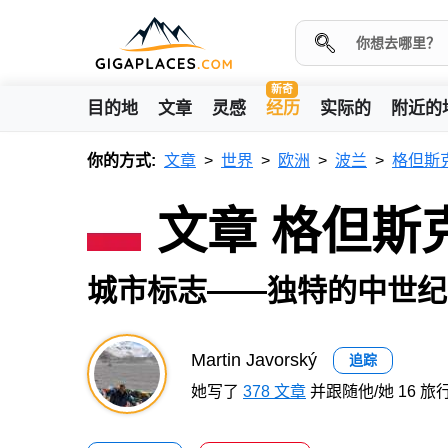
新奇
目的地
文章
灵感
经历
实际的
附近的
你的方式:
文章
世界
欧洲
波兰
格但斯
文章 格但斯克 –
城市标志——独特的中世纪
Martin Javorský
追踪
她写了
378 文章
并跟随他/她 16 旅