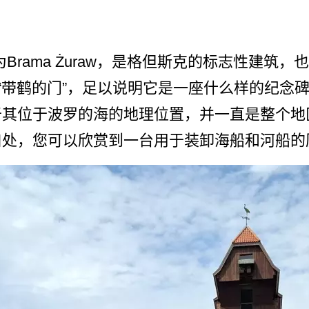
被称为Brama Żuraw，是格但斯克的标志­性建
或“带鹤的门”，足以说明它是一座什么样的­纪念
其­位于波罗的海的地理位置，并一直是整个地
处，您可­以欣赏到一台用于装卸海船和河船的