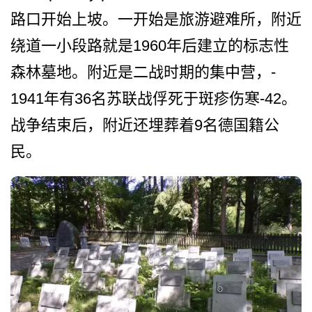
路口开始上坡。一­开始是旅游避难所，附近
绕道一小段路就是1960年­后建立的标志性
森林墓地。附近是二战时期的集中营，­
1941年有36名苏联战俘死于斑疹伤寒-42。
战争结束后，附近还埋­葬着9名德国籍公
民。