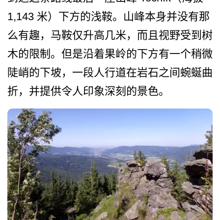
1,143 米）下方的浅鞍。山峰本身并­没有那
么有趣，马鞍仅升高几米，而且视野受到树
木的­限制。但是沿着果岭的下方有一个稍微
陡峭的下坡，一­段人行道在岩石之间蜿蜒曲
折，并提供令人印象深刻的­景色。