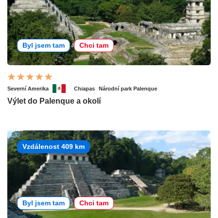
Byl jsem tam
Chci tam
Severní Amerika
Chiapas
Národní park Palenque
Výlet do Palenque a okolí
Vzdálenost 409 km
Byl jsem tam
Chci tam