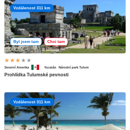
Vzdálenost 311 km
Byl jsem tam
Chci tam
Severní Amerika
Yucatán
Národní park Tulum
Prohlídka Tulumské pevnosti
Vzdálenost 311 km