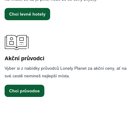
Chci levné hotely
Akční průvodci
Vyber si z nabídky průvodců Lonely Planet za akční ceny, ať na
své cestě nemineš nejlepší místa.
Chci průvodce