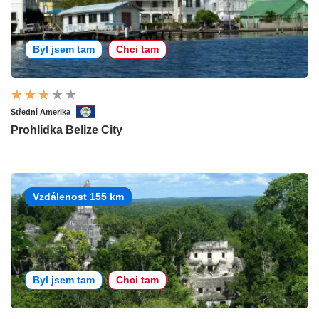
Byl jsem tam
Chci tam
Střední Amerika
Prohlídka Belize City
Vzdálenost 155 km
Byl jsem tam
Chci tam