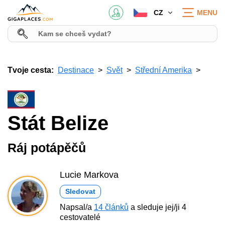
CZ
MENU
Tvoje cesta:
Destinace
Svět
Střední Amerika
Stát Belize
Ráj potápěčů
Lucie Markova
Sledovat
Napsal/a
14 článků
a sleduje jej/ji 4
cestovatelé