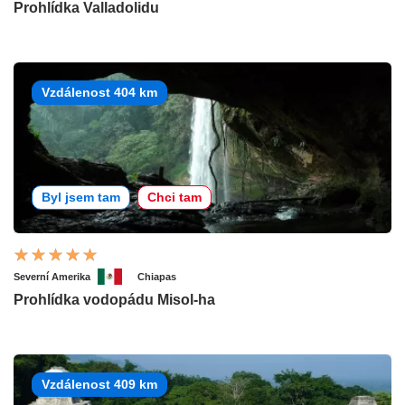
Prohlídka Valladolidu
Vzdálenost 404 km
Byl jsem tam
Chci tam
Severní Amerika
Chiapas
Prohlídka vodopádu Misol-ha
Vzdálenost 409 km