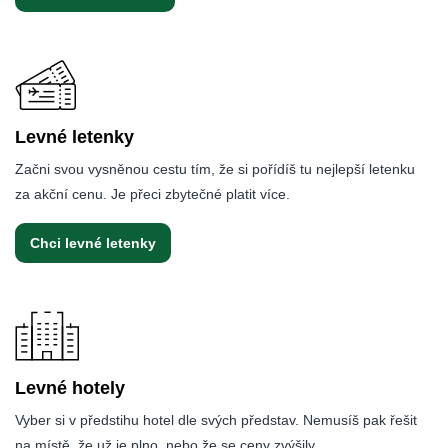
Levné letenky
Začni svou vysněnou cestu tím, že si pořídíš tu nejlepší letenku
za akční cenu. Je přeci zbytečné platit více.
Chci levné letenky
Levné hotely
Vyber si v předstihu hotel dle svých představ. Nemusíš pak řešit
na místě, že už je plno, nebo že se ceny zvýšily.