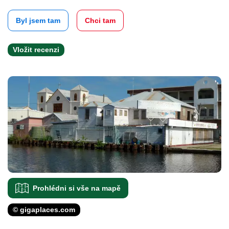
Byl jsem tam
Chci tam
Vložit recenzi
Prohlédni si vše na mapě
© gigaplaces.com