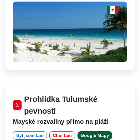
Prohlídka Tulumské
3.
pevnosti
Mayské rozvaliny přímo na pláži
Byl jsem tam
Chci tam
Google Mapy