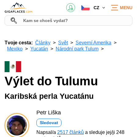
CZ
MENU
Tvoje cesta:
Články
Svět
Severní Amerika
Mexiko
Yucatán
Národní park Tulum
Výlet do Tulumu
Karibská perla Yucatánu
Petr Liška
Sledovat
Napsal/a
2517 článků
a sleduje jej/ji 248