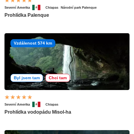
Severní Amerika
Chiapas
Národní park Palenque
Prohlídka Palenque
Vzdálenost 574 km
Byl jsem tam
Chci tam
Severní Amerika
Chiapas
Prohlídka vodopádu Misol-ha