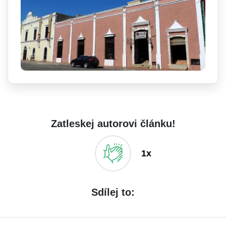
Zatleskej autorovi článku!
1x
Sdílej to: