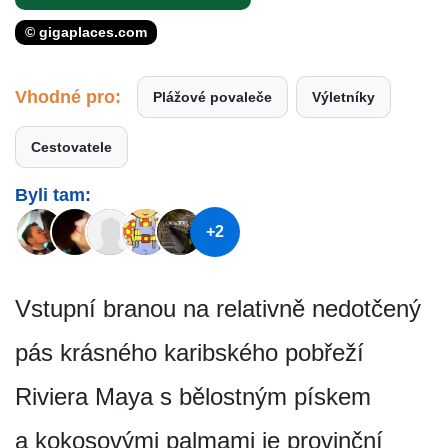
© gigaplaces.com
Vhodné pro:
Plážové povaleče
Výletníky
Cestovatele
Byli tam:
+2
Vstupní branou na relativně nedotčený
pás krásného karibského pobřeží
Riviera Maya s bělostným pískem
a kokosovými palmami je provinční