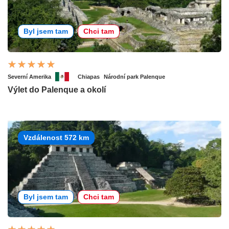
Byl jsem tam
Chci tam
Severní Amerika
Chiapas
Národní park Palenque
Výlet do Palenque a okolí
Vzdálenost 572 km
Byl jsem tam
Chci tam