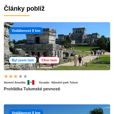
Články poblíž
Vzdálenost 0 km
Byl jsem tam
Chci tam
Severní Amerika
Yucatán
Národní park Tulum
Prohlídka Tulumské pevnosti
Vzdálenost 0 km