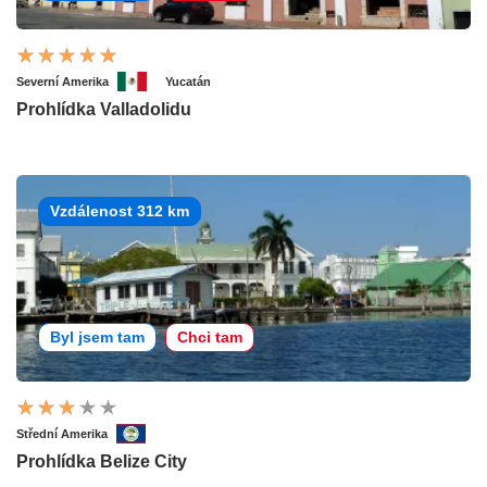
Severní Amerika
Yucatán
Prohlídka Valladolidu
Vzdálenost 312 km
Byl jsem tam
Chci tam
Střední Amerika
Prohlídka Belize City