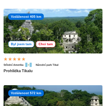
Vzdálenost 405 km
Byl jsem tam
Chci tam
Střední Amerika
Národní park Tikal
Prohlídka Tikalu
Vzdálenost 572 km