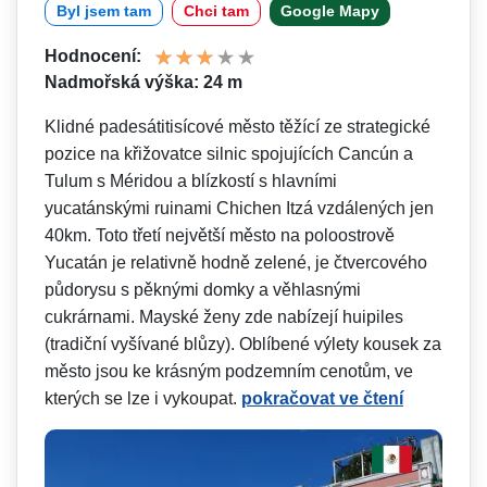
Byl jsem tam
Chci tam
Google Mapy
Hodnocení:
Nadmořská výška: 24 m
Klidné padesátitisícové město těžící ze strategické
pozice na křižovatce silnic spojujících Cancún a
Tulum s Méridou a blízkostí s hlavními
yucatánskými ruinami Chichen Itzá vzdálených jen
40km. Toto třetí největší město na poloostrově
Yucatán je relativně hodně zelené, je čtvercového
půdorysu s pěknými domky a věhlasnými
cukrárnami. Mayské ženy zde nabízejí huipiles
(tradiční vyšívané blůzy). Oblíbené výlety kousek za
město jsou ke krásným podzemním cenotům, ve
kterých se lze i vykoupat.
pokračovat ve čtení