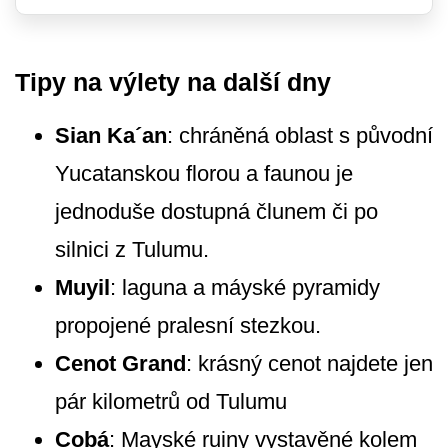
Tipy na výlety na další dny
Sian Ka´an
: chráněná oblast s původní
Yucatanskou florou a faunou je
jednoduše dostupná člunem či po
silnici z Tulumu.
Muyil
: laguna a máyské pyramidy
propojené pralesní stezkou.
Cenot Grand
: krásný cenot najdete jen
pár kilometrů od Tulumu
Cobá
: Mayské ruiny vystavěné kolem