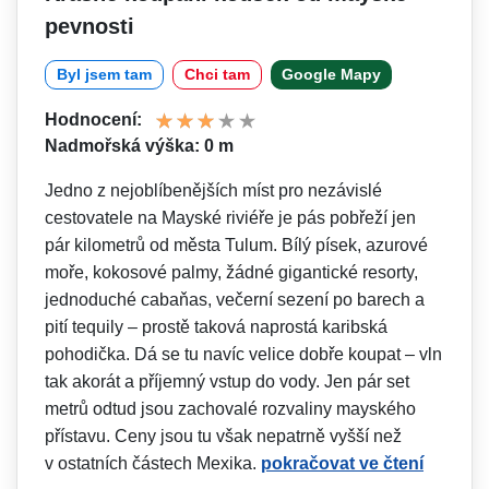
pevnosti
Byl jsem tam
Chci tam
Google Mapy
Hodnocení:
Nadmořská výška: 0 m
Jedno z nejoblíbenějších míst pro nezávislé
cestovatele na Mayské riviéře je pás pobřeží jen
pár kilometrů od města Tulum. Bílý písek, azurové
moře, kokosové palmy, žádné gigantické resorty,
jednoduché cabaňas, večerní sezení po barech a
pití tequily – prostě taková naprostá karibská
pohodička. Dá se tu navíc velice dobře koupat – vln
tak akorát a příjemný vstup do vody. Jen pár set
metrů odtud jsou zachovalé rozvaliny mayského
přístavu. Ceny jsou tu však nepatrně vyšší než
v ostatních částech Mexika.
pokračovat ve čtení