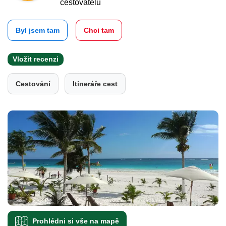
cestovatelů
Byl jsem tam
Chci tam
Vložit recenzi
Cestování
Itineráře cest
Prohlédni si vše na mapě