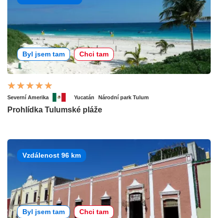
Byl jsem tam
Chci tam
Severní Amerika
Yucatán
Národní park Tulum
Prohlídka Tulumské pláže
Vzdálenost 96 km
Byl jsem tam
Chci tam