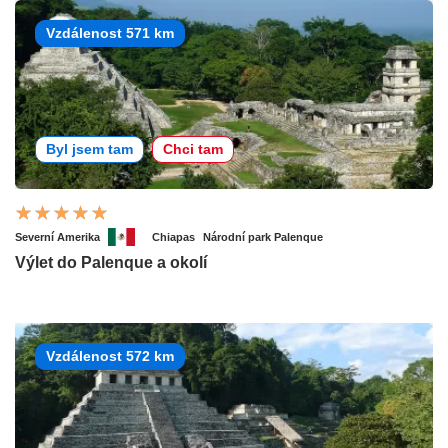
Vzdálenost 571 km
Byl jsem tam
Chci tam
Severní Amerika
Chiapas
Národní park Palenque
Výlet do Palenque a okolí
Vzdálenost 572 km