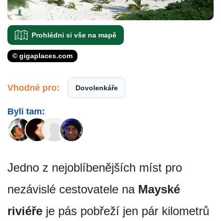
Prohlédni si vše na mapě
© gigaplaces.com
Vhodné pro:
Dovolenkáře
Byli tam:
Jedno z nejoblíbenějších míst pro
nezávislé cestovatele na
Mayské
riviéře
je pás pobřeží jen pár kilometrů