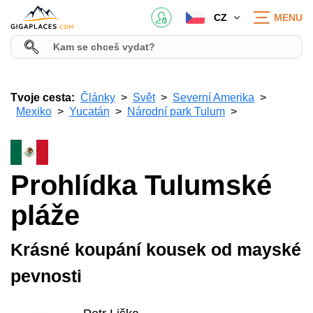
CZ
MENU
Tvoje cesta:
Články
Svět
Severní Amerika
Mexiko
Yucatán
Národní park Tulum
Prohlídka Tulumské
pláže
Krásné koupání kousek od mayské
pevnosti