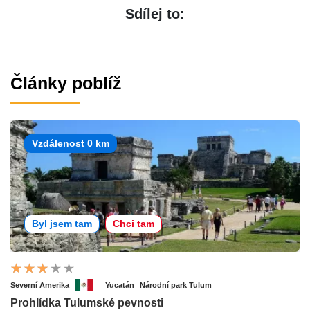
Sdílej to:
Články poblíž
Vzdálenost 0 km
Byl jsem tam
Chci tam
Severní Amerika
Yucatán
Národní park Tulum
Prohlídka Tulumské pevnosti