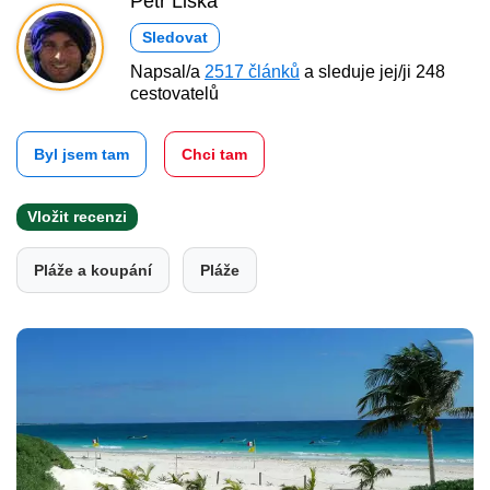
Petr Liška
Sledovat
Napsal/a
2517 článků
a sleduje jej/ji 248
cestovatelů
Byl jsem tam
Chci tam
Vložit recenzi
Pláže a koupání
Pláže