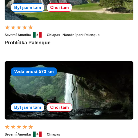
Byl jsem tam
Chci tam
Severní Amerika
Chiapas
Národní park Palenque
Prohlídka Palenque
Vzdálenost 573 km
Byl jsem tam
Chci tam
Severní Amerika
Chiapas