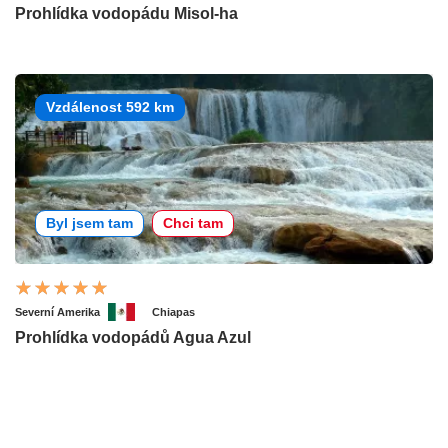
Prohlídka vodopádu Misol-ha
Vzdálenost 592 km
Byl jsem tam
Chci tam
Severní Amerika
Chiapas
Prohlídka vodopádů Agua Azul