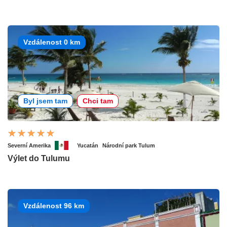
Vzdálenost 0 km
Byl jsem tam
Chci tam
Severní Amerika
Yucatán
Národní park Tulum
Výlet do Tulumu
Vzdálenost 96 km