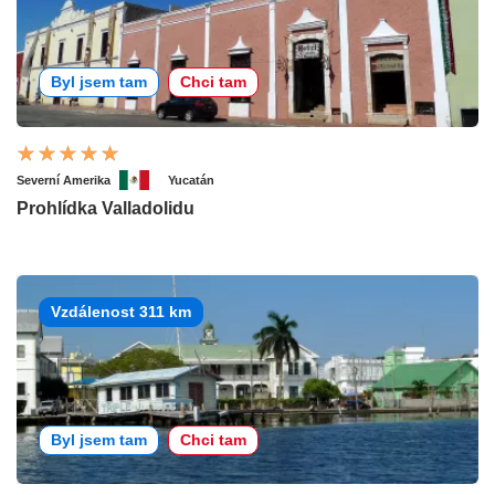
Byl jsem tam
Chci tam
Severní Amerika
Yucatán
Prohlídka Valladolidu
Vzdálenost 311 km
Byl jsem tam
Chci tam