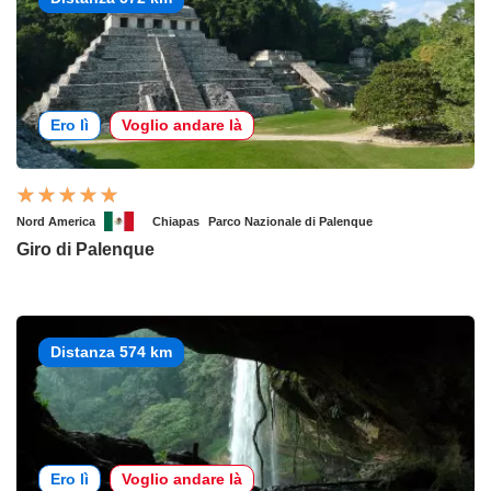
Ero lì
Voglio andare là
Nord America
Chiapas
Parco Nazionale di Palenque
Giro di Palenque
Distanza 574 km
Ero lì
Voglio andare là