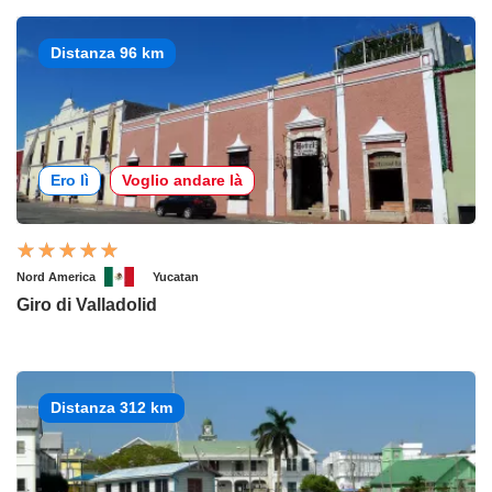
Distanza 96 km
Ero lì
Voglio andare là
Nord America
Yucatan
Giro di Valladolid
Distanza 312 km