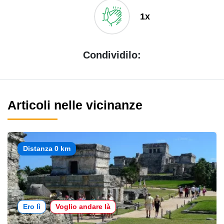
1x
Condividilo:
Articoli nelle vicinanze
Distanza 0 km
Ero lì
Voglio andare là