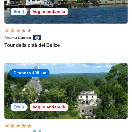
Ero lì
Voglio andare là
America Centrale
Tour della città del Belize
Distanza 405 km
Ero lì
Voglio andare là