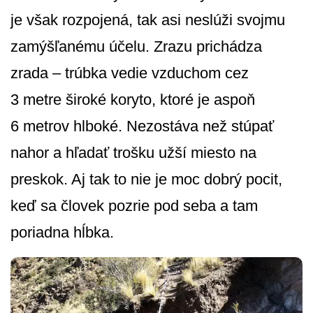
je však rozpojená, tak asi neslúži svojmu
zamýšľanému účelu. Zrazu prichádza
zrada – trúbka vedie vzduchom cez
3 metre široké koryto, ktoré je aspoň
6 metrov hlboké. Nezostáva než stúpať
nahor a hľadať trošku užší miesto na
preskok. Aj tak to nie je moc dobrý pocit,
keď sa človek pozrie pod seba a tam
poriadna hĺbka.