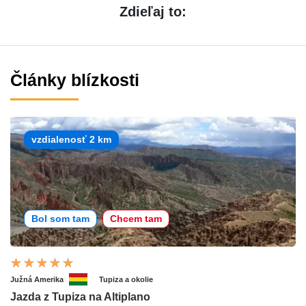
Zdieľaj to:
Články blízkosti
vzdialenosť 2 km
Bol som tam
Chcem tam
Južná Amerika
Tupiza a okolie
Jazda z Tupiza na Altiplano