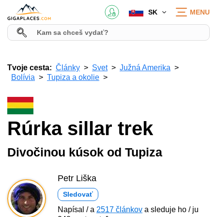
SK
MENU
Tvoje cesta:
Články
Svet
Južná Amerika
Bolívia
Tupiza a okolie
Rúrka sillar trek
Divočinou kúsok od Tupiza
Petr Liška
Sledovať
Napísal / a
2517 článkov
a sleduje ho / ju