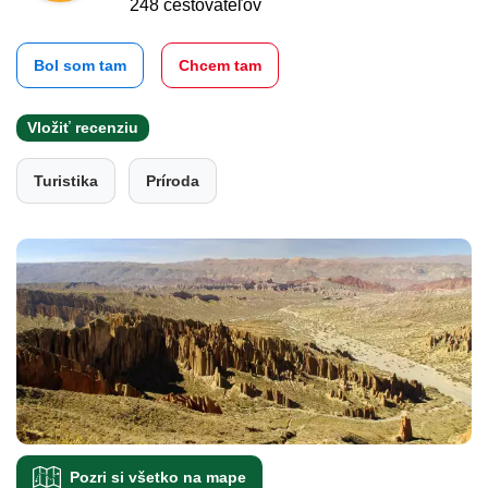
248 cestovateľov
Bol som tam
Chcem tam
Vložiť recenziu
Turistika
Príroda
Pozri si všetko na mape