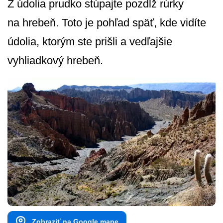
Z údolia prudko stúpajte pozdĺž rúrky
na hrebeň. Toto je pohľad späť, kde vidíte
údolia, ktorým ste prišli a vedľajšie
vyhliadkový hrebeň.
Zobraziť na Google mape