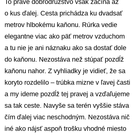
To pravé dobrodružstvo však začína až
o kus ďalej. Cesta prichádza ku dvadsať
metrov hlbokému kaňonu. Rúrka vedie
elegantne viac ako päť metrov vzduchom
a tu nie je ani náznaku ako sa dostať dole
do kaňonu. Nezostáva než stúpať pozdĺž
kaňonu nahor. Z vyhliadky je vidieť, že sa
koryto rozdelilo – trúbka mizne v ľavej časti
a my ideme pozdĺž tej pravej a vzďaľujeme
sa tak ceste. Navyše sa terén vyššie stáva
čím ďalej viac neschodným. Nezostáva nič
iné ako nájsť aspoň trošku vhodné miesto