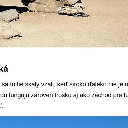
ká
 sa tu tie skaly vzali, keď široko ďaleko nie je
u fungujú zároveň trošku aj ako záchod pre tur
ť.