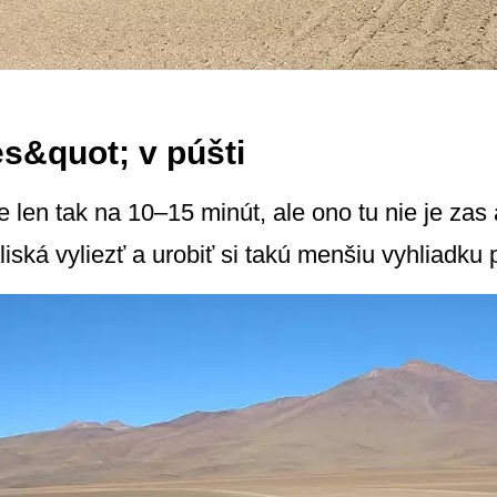
s&quot; v púšti
 len tak na 10–15 minút, ale ono tu nie je zas a
iská vyliezť a urobiť si takú menšiu vyhliadku p