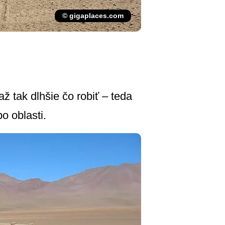
© gigaplaces.com
ž tak dlhšie čo robiť – teda
o oblasti.