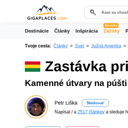
Novinka
Destinácie
Články
Inšpirácia
Zážitky
P
Tvoje cesta:
Články
Svet
Južná Amerika
Zastávka pri
Kamenné útvary na púšti 
Petr Liška
Sledovať
Napísal / a
2517 článkov
a sleduje h