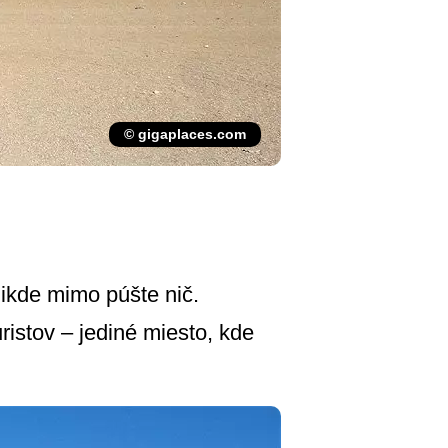
© gigaplaces.com
 nikde mimo púšte nič.
istov – jediné miesto, kde