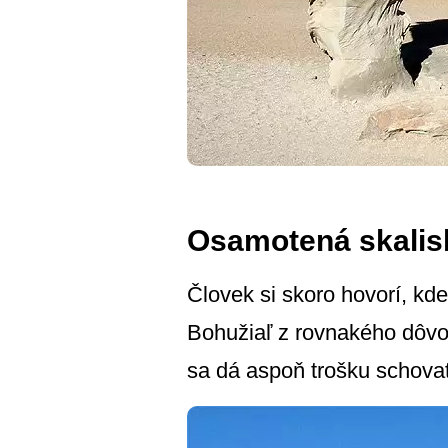
Osamotená skalis
Človek si skoro hovorí, kde
Bohužiaľ z rovnakého dôvod
sa dá aspoň trošku schova