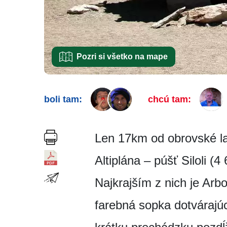
Pozri si všetko na mape
boli tam:
chcú tam:
Len 17km od obrovské l
Altiplána – púšť Siloli 
Najkrajším z nich je Ar
farebná sopka dotvárajúc