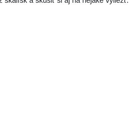
skalísk a skúsiť si aj na nejaké vyliezť.