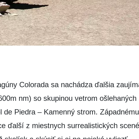
agúny Colorada sa nachádza ďalšia zaují
(4 600m nm) so skupinou vetrom ošlehaných 
bol de Piedra – Kamenný strom. Západném
e ďalší z miestnych surrealistických scenér