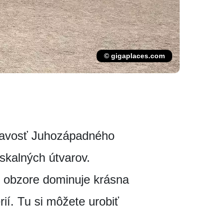
© gigaplaces.com
mavosť Juhozápadného
skalných útvarov.
u obzore dominuje krásna
ií. Tu si môžete urobiť