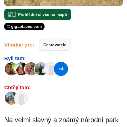
Prohlédni si vše na mapě
© gigaplaces.com
Vhodné pro:
Cestovatele
Byli tam:
+4
Chtějí tam:
Na velmi slavný a známý národní park