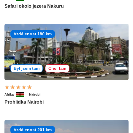
Safari okolo jezera Nakuru
Vzdálenost 180 km
Byl jsem tam
Chci tam
Afrika
Nairobi
Prohlídka Nairobi
Vzdálenost 201 km