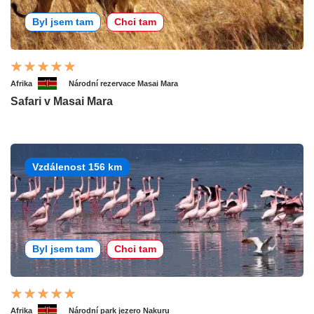
Byl jsem tam
Chci tam
Afrika
Národní rezervace Masai Mara
Safari v Masai Mara
Vzdálenost 156 km
Byl jsem tam
Chci tam
Afrika
Národní park jezero Nakuru