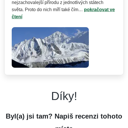
nejzachovalejší přírodu z jednotlivých státech
světa. Proto do nich míří také čím…
pokračovat ve
čtení
Díky!
Byl(a) jsi tam? Napiš recenzi tohoto