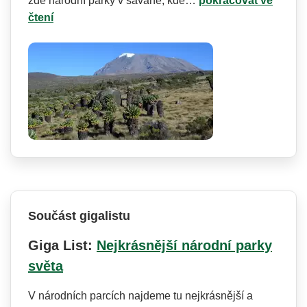
zde národní parky v savaně, kde…
pokračovat ve
čtení
Součást gigalistu
Giga List:
Nejkrásnější národní parky
světa
V národních parcích najdeme tu nejkrásnější a