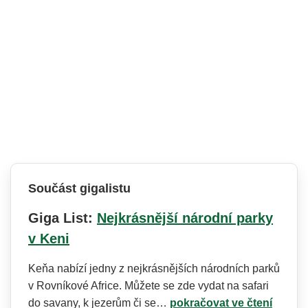
Součást gigalistu
Giga List:
Nejkrásnější národní parky
v Keni
Keňa nabízí jedny z nejkrásnějších národních parků
v Rovníkové Africe. Můžete se zde vydat na safari
do savany, k jezerům či se…
pokračovat ve čtení