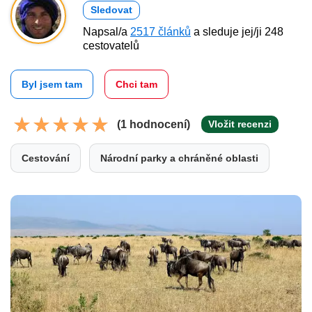
Sledovat
Napsal/a
2517 článků
a sleduje jej/ji 248
cestovatelů
Byl jsem tam
Chci tam
(1 hodnocení)
Vložit recenzi
Cestování
Národní parky a chráněné oblasti