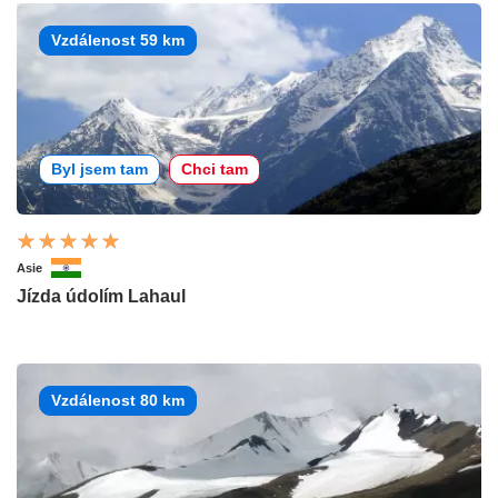
Vzdálenost 59 km
Byl jsem tam
Chci tam
Asie
Jízda údolím Lahaul
Vzdálenost 80 km