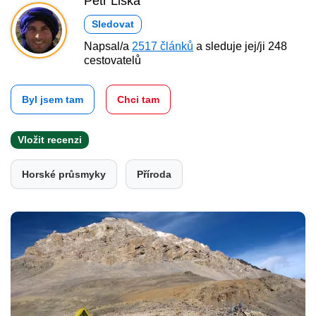
Petr Liška
Sledovat
Napsal/a
2517 článků
a sleduje jej/ji 248
cestovatelů
Byl jsem tam
Chci tam
Vložit recenzi
Horské průsmyky
Příroda