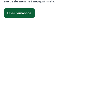
své cestě nemineš nejlepší místa.
Chci průvodce