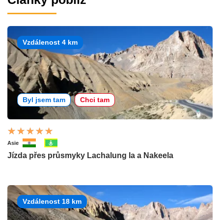
Vzdálenost 4 km
Byl jsem tam
Chci tam
Asie
Jízda přes průsmyky Lachalung la a Nakeela
Vzdálenost 18 km