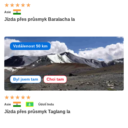
Asie
Jízda přes průsmyk Baralacha la
Vzdálenost 50 km
Byl jsem tam
Chci tam
Asie
Údolí Indu
Jízda přes průsmyk Taglang la