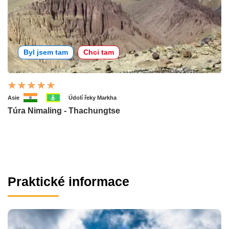
Byl jsem tam
Chci tam
Asie
Údolí řeky Markha
Túra Nimaling - Thachungtse
Praktické informace