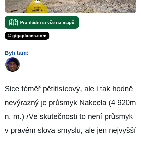
Prohlédni si vše na mapě
© gigaplaces.com
Byli tam:
Sice téměř pětitisícový, ale i tak hodně
nevýrazný je průsmyk Nakeela (4 920m
n. m.) /Ve skutečnosti to není průsmyk
v pravém slova smyslu, ale jen nejvyšší