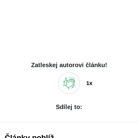
Zatleskej autorovi článku!
1x
Sdílej to:
Články poblíž