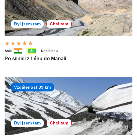
Byl jsem tam
Chci tam
Asie
Údolí Indu
Po silnici z Léhu do Manalí
Vzdálenost 39 km
Byl jsem tam
Chci tam