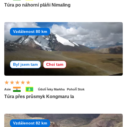
Túra po náhorní pláňi Nimaling
Vzdálenost 80 km
Byl jsem tam
Chci tam
Asie
Údolí řeky Markha
Pohoří Stok
Túra přes průsmyk Kongmaru la
Vzdálenost 82 km