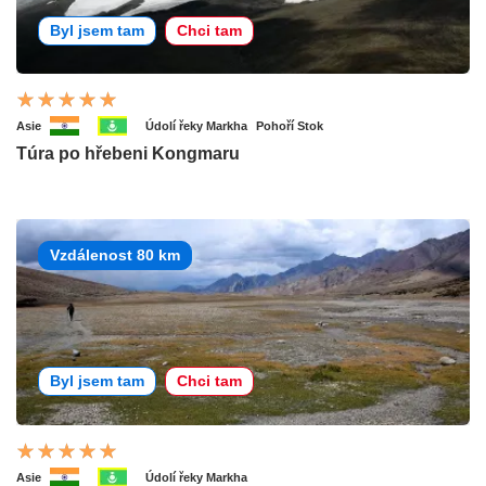
Byl jsem tam
Chci tam
Asie
Údolí řeky Markha
Pohoří Stok
Túra po hřebeni Kongmaru
Vzdálenost 80 km
Byl jsem tam
Chci tam
Asie
Údolí řeky Markha