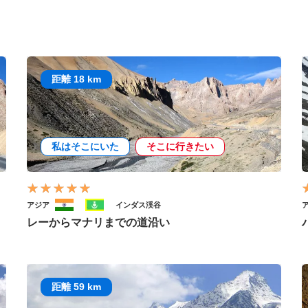
距離 18 km
私はそこにいた
そこに行きたい
アジア
インダス渓谷
レーからマナリまでの道沿い
距離 59 km