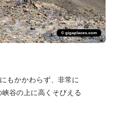
© gigaplaces.com
さにもか­かわらず、非常に
の峡谷の上に高くそびえ­る