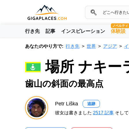
ノベルティ
行き先
記事
インスピレーション
体験談
あなたのやり方で:
行き先
世界
アジア
イ
場所 ナキー
歯山の斜面の最高点
Petr Liška
追跡
彼女は書きました
2517 記事
そして