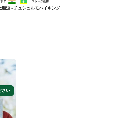
アジア
ストーク山脈
上順道 - チュシュルモハイキング
ださい