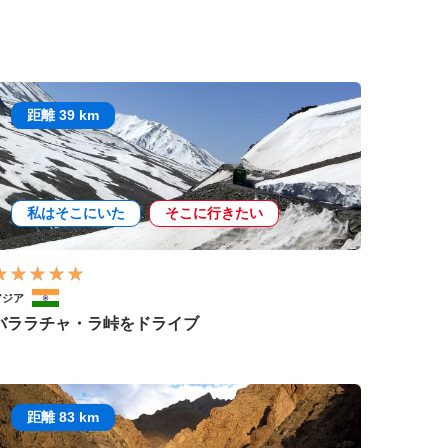
距離 39 km
私はそこにいた
そこに行きたい
アジア
バララチャ・ラ峠をドライブ
距離 83 km