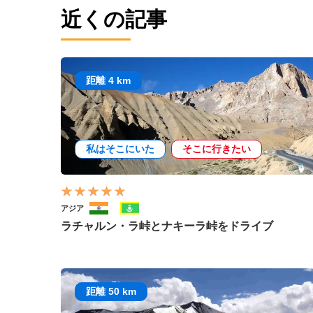
近くの記事
距離 4 km
私はそこにいた
そこに行きたい
アジア
ラチャルン・ラ峠とナキーラ峠をドライブ
距離 50 km