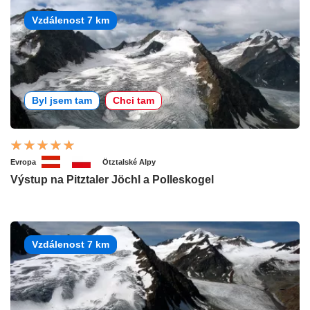
Vzdálenost 7 km
Byl jsem tam
Chci tam
Evropa
Ötztalské Alpy
Výstup na Pitztaler Jöchl a Polleskogel
Vzdálenost 7 km