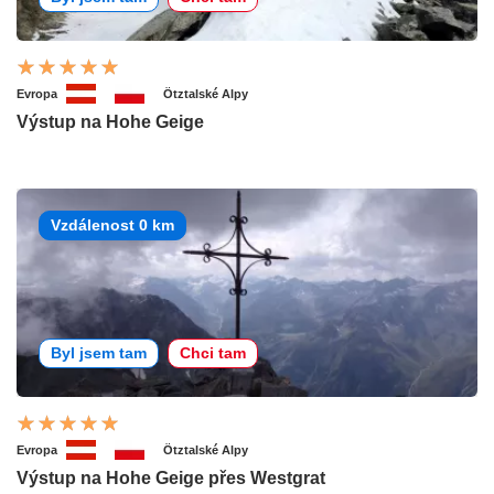
Evropa
Ötztalské Alpy
Výstup na Hohe Geige
Vzdálenost 0 km
Byl jsem tam
Chci tam
Evropa
Ötztalské Alpy
Výstup na Hohe Geige přes Westgrat