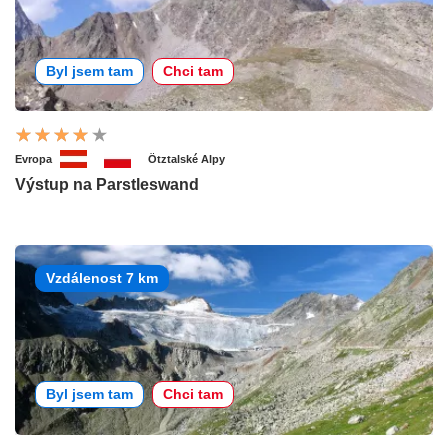
Byl jsem tam
Chci tam
Evropa
Ötztalské Alpy
Výstup na Parstleswand
Vzdálenost 7 km
Byl jsem tam
Chci tam