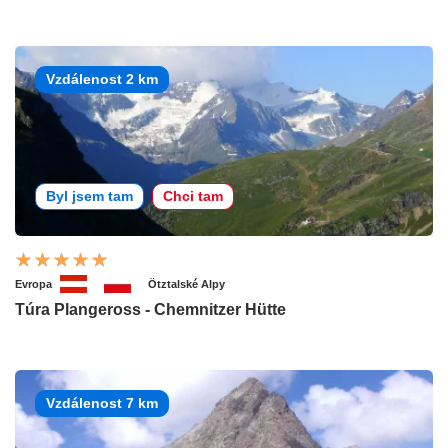
Vzdálenost 2 km
Byl jsem tam
Chci tam
Evropa
Ötztalské Alpy
Túra Plangeross - Chemnitzer Hütte
Vzdálenost 7 km