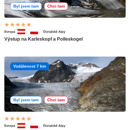
Byl jsem tam
Chci tam
Evropa
Ötztalské Alpy
Výstup na Karleskopf a Polleskogel
Vzdálenost 7 km
Byl jsem tam
Chci tam
Evropa
Ötztalské Alpy