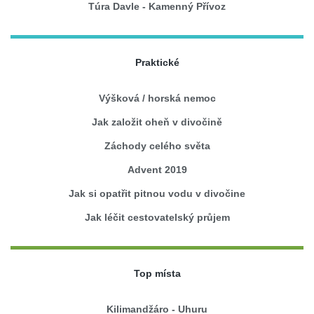
Túra Davle - Kamenný Přívoz
Praktické
Výšková / horská nemoc
Jak založit oheň v divočině
Záchody celého světa
Advent 2019
Jak si opatřit pitnou vodu v divočine
Jak léčit cestovatelský průjem
Top místa
Kilimandžáro - Uhuru