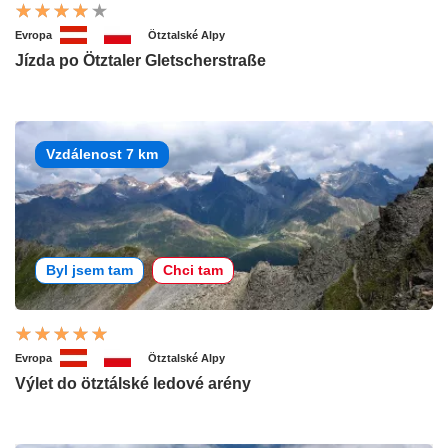
Evropa
Ötztalské Alpy
Jízda po Ötztaler Gletscherstraße
Vzdálenost 7 km
Byl jsem tam
Chci tam
Evropa
Ötztalské Alpy
Výlet do ötztálské ledové arény