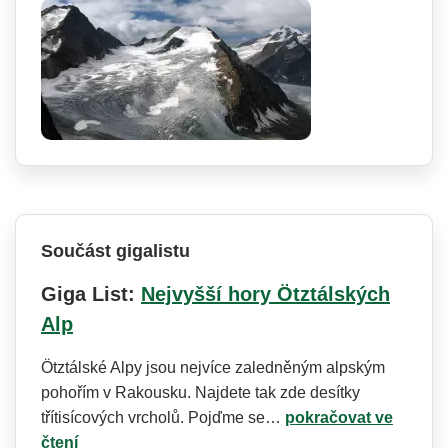
Součást gigalistu
Giga List:
Nejvyšší hory Ötztálských
Alp
Ötztálské Alpy jsou nejvíce zaledněným alpským
pohořím v Rakousku. Najdete tak zde desítky
třítisícových vrcholů. Pojďme se…
pokračovat ve
čtení