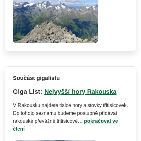
Součást gigalistu
Giga List:
Nejvyšší hory Rakouska
V Rakousku najdete tisíce hory a stovky třítisícovek.
Do tohoto seznamu budeme postupně přidávat
rakouské převážně třítisícové…
pokračovat ve
čtení