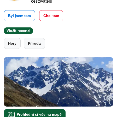
cestovatelů
Byl jsem tam
Chci tam
Vložit recenzi
Hory
Příroda
Prohlédni si vše na mapě