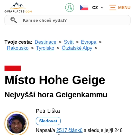
CZ
MENU
Tvoje cesta:
Destinace
Svět
Evropa
Rakousko
Tyrolsko
Ötztalské Alpy
Místo Hohe Geige
Nejvyšší hora Geigenkammu
Petr Liška
Sledovat
Napsal/a
2517 článků
a sleduje jej/ji 248