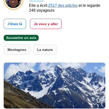
Elle a écrit
2517 des articles
et le regarde
248 voyageurs
J'étais là
Je veux y aller
Soumettre un avis
Montagnes
La nature