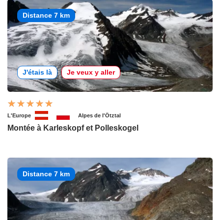
Distance 7 km
J'étais là
Je veux y aller
L'Europe
Alpes de l'Ötztal
Montée à Karleskopf et Polleskogel
Distance 7 km