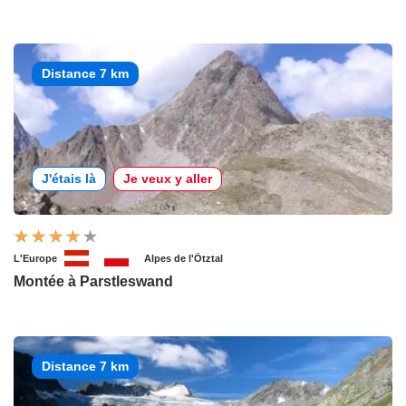
Distance 7 km
J'étais là
Je veux y aller
L'Europe
Alpes de l'Ötztal
Montée à Parstleswand
Distance 7 km