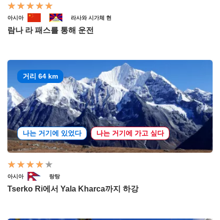
아시아
라사와 시가체 현
람나 라 패스를 통해 운전
거리 64 km
나는 거기에 있었다
나는 거기에 가고 싶다
아시아
랑탕
Tserko Ri에서 Yala Kharca까지 하강