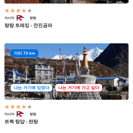
아시아
랑탕
랑탕 트레킹 - 깐진곰파
거리 73 km
나는 거기에 있었다
나는 거기에 가고 싶다
아시아
랑탕
트렉 탕얍 - 란탕