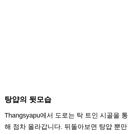
탕얍의 뒷모습
Thangsyapu에서 도로는 탁 트인 시골을 통
해 점차 올라갑니다. 뒤돌아보면 탕얍 뿐만