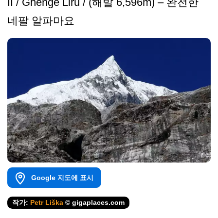
II / Ghenge Liru / (해발 6,596m) – 완전한
네팔 알파마요
Google 지도에 표시
작가:
Petr Liška
© gigaplaces.com