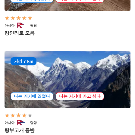
아시아
랑탕
캉인리로 오름
거리 7 km
나는 거기에 있었다
나는 거기에 가고 싶다
아시아
랑탕
탕부고개 등반