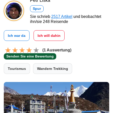
Petr Liška
Spur
Sie schrieb
2517 Artikel
und beobachtet
ihn/sie 248 Reisende
Ich war da
Ich will dahin
(1 Auswertung)
Senden Sie eine Bewertung
Tourismus
Wandern Trekking