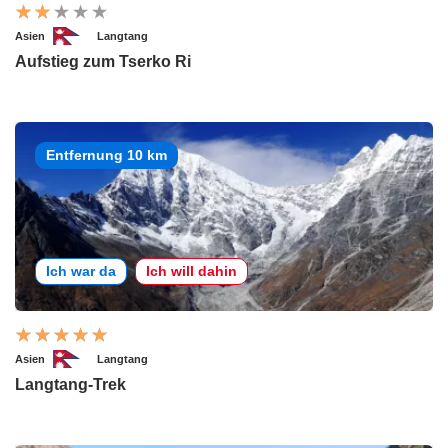
Asien
Langtang
Aufstieg zum Tserko Ri
Entfernung 10 km
Ich war da
Ich will dahin
Asien
Langtang
Langtang-Trek