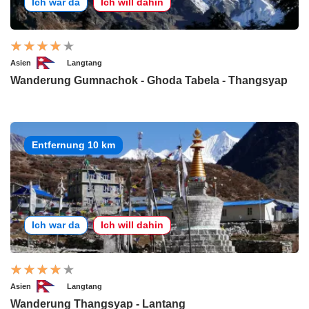
Ich war da
Ich will dahin
Asien
Langtang
Wanderung Gumnachok - Ghoda Tabela - Thangsyap
Entfernung 10 km
Ich war da
Ich will dahin
Asien
Langtang
Wanderung Thangsyap - Lantang