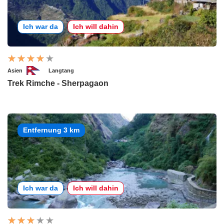
Ich war da
Ich will dahin
Asien
Langtang
Trek Rimche - Sherpagaon
Entfernung 3 km
Ich war da
Ich will dahin