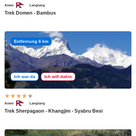
Asien
Langtang
Trek Domen - Bambus
Entfernung 6 km
Ich war da
Ich will dahin
Asien
Langtang
Trek Sherpagaon - Khangjim - Syabru Besi