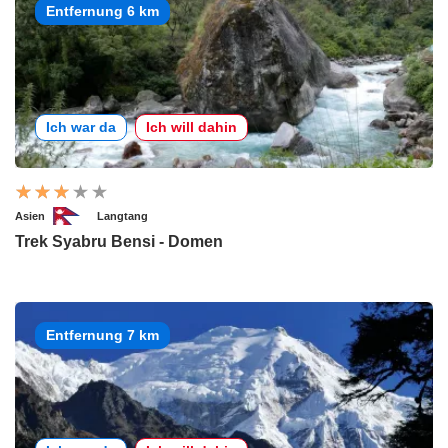
Entfernung 6 km
Ich war da
Ich will dahin
Asien
Langtang
Trek Syabru Bensi - Domen
Entfernung 7 km