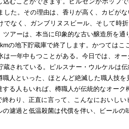
申し込むことができます。ピルゼンがホップで
し­た。その理由は、香りが高く、カビがな
けでなく、ガン­ブリヌスビール、そして時折
。ツアーは、本当に印象的­な古い醸造所を通
9kmの地下貯蔵庫で終了します。­かつては
氷は一年中もつことがある。今日では、オ­
貯蔵されている。ピルスナー・ウルケルは伝
職人とい­った、ほとんど絶滅した職人技を
達する人もいれば、樽­職人が伝統的なオーク
で終わり、正直に言って、こんな­においし
ルの濾過と低温殺菌は代償を伴い、ビールの­