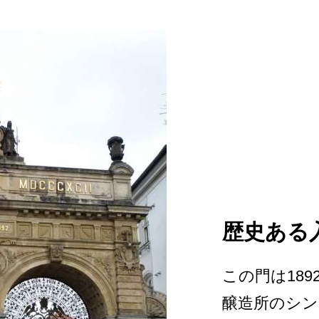
歴史ある
この門は18
醸造所のシン