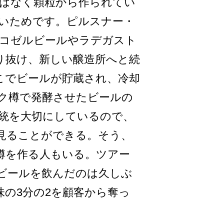
は­なく顆粒から作られてい
いためです。­ピルスナー・
コゼルビールやラデガス­ト
り抜け、新しい醸造所へと続
ここでビールが貯蔵され、冷却
ーク樽で発酵させたビールの
統を大切­にしているので、
見ることができる。­そう、
樽を作る人もいる。ツアー
いビールを飲んだのは久しぶ
味の3分の2を顧客から奪っ