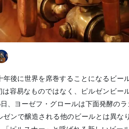
数十­年後に世界を席巻することになるビー
初は容易なものでは­なく、ピルゼンビー
0月5日、ヨーゼフ・グロールは下­面発酵
ルゼンで醸造される他のビールとは異なり