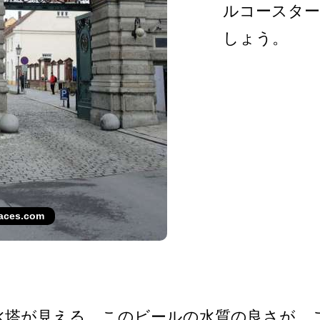
ルコースタ
しょう。
laces.com
塔­が見える。このビールの水質の良さが、