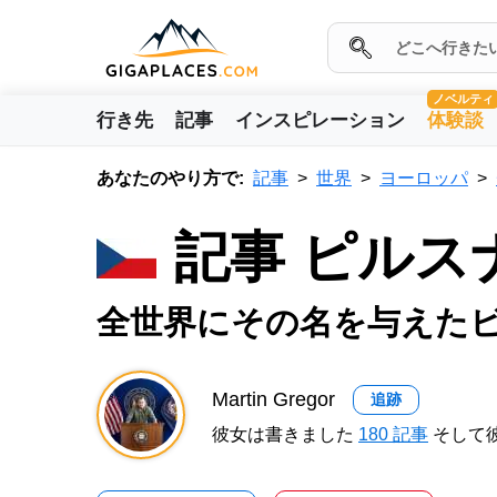
ノベルティ
行き先
記事
インスピレーション
体験談
あなたのやり方で:
記事
世界
ヨーロッパ
記事 ピルス
全世界にその名を与えた
Martin Gregor
追跡
彼女は書きました
180 記事
そして彼