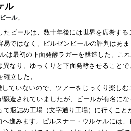
ケル
ビール。
生­したビールは、数十年後には世界を席巻する
易ではな­く、ピルゼンビールの評判はあまり良
ルは最初の下­面発酵ラガーを醸造した。これ
は異なり、ゆっくりと下­面発酵させることで
を確立した。
し­ていないので、ツアーをじっくり楽しむ
が醸造されて­いましたが、ビールが有名にな
って瓶詰め工場（文字通­り工場）に行くこと
向へ進みます。ピルスナー・ウルケ­ルには