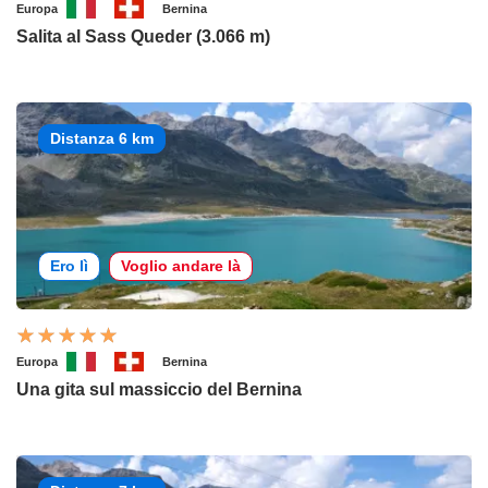
Europa
Bernina
Salita al Sass Queder (3.066 m)
Distanza 6 km
Ero lì
Voglio andare là
Europa
Bernina
Una gita sul massiccio del Bernina