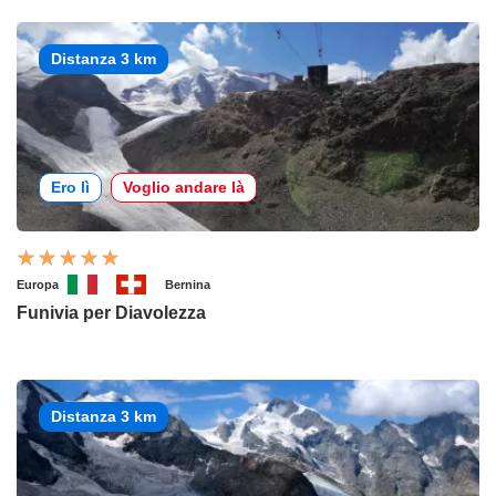
Distanza 3 km
Ero lì
Voglio andare là
Europa
Bernina
Funivia per Diavolezza
Distanza 3 km