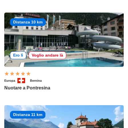
Distanza 10 km
Ero lì
Voglio andare là
Europa
Bernina
Nuotare a Pontresina
Distanza 11 km