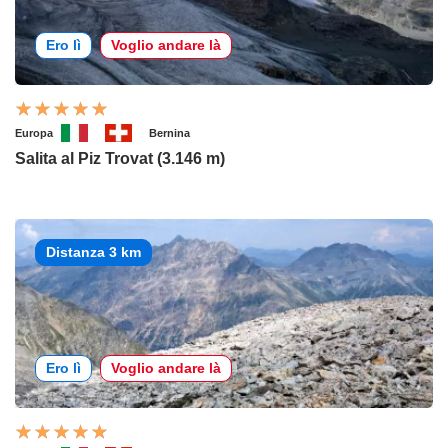
Ero lì
Voglio andare là
Europa
Bernina
Salita al Piz Trovat (3.146 m)
Distanza 3 km
Ero lì
Voglio andare là