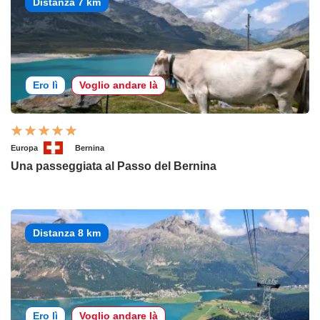
Distanza 7 km
Ero lì
Voglio andare là
Europa
Bernina
Una passeggiata al Passo del Bernina
Distanza 8 km
Ero lì
Voglio andare là