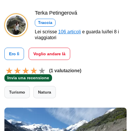
Terka Petingerová
Traccia
Lei scrisse
106 articoli
e guarda lui/lei 8 i
viaggiatori
Ero lì
Voglio andare là
(1 valutazione)
Invia una recensione
Turismo
Natura