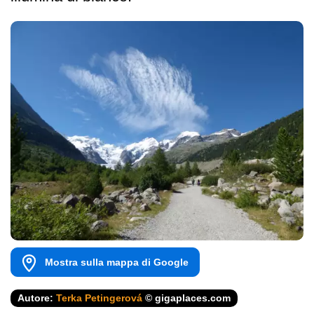
Mostra sulla mappa di Google
Autore:
Terka Petingerová
© gigaplaces.com