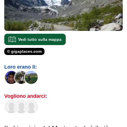
Vedi tutto sulla mappa
© gigaplaces.com
Loro erano li:
Vogliono andarci: