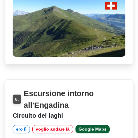
Escursione intorno
8.
all'Engadina
Circuito dei laghi
ero lì
voglio andare là
Google Maps