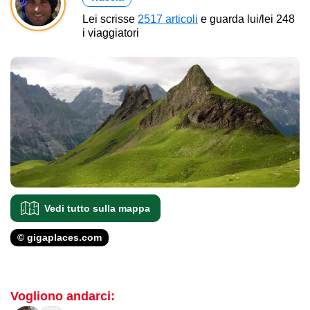
Lei scrisse
2517 articoli
e guarda lui/lei 248
i viaggiatori
Vedi tutto sulla mappa
© gigaplaces.com
Vogliono andarci: