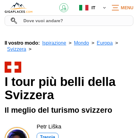
IT
MENU
Il vostro modo:
Ispirazione
Mondo
Europa
Svizzera
I tour più belli della
Svizzera
Il meglio del turismo svizzero
Petr Liška
Traccia