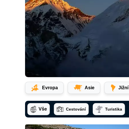
Evropa
Asie
Jižn
Vše
Cestování
Turistika