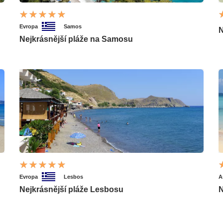
Evropa
Samos
N
Nejkrásnější pláže na Samosu
Evropa
Lesbos
A
Nejkrásnější pláže Lesbosu
N