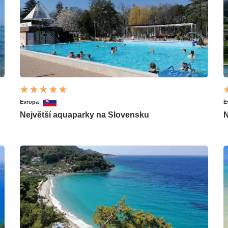
Evropa
E
Největší aquaparky na Slovensku
N