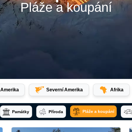
Pláže a koupání
í Amerika
Severní Amerika
Afrika
Pláže a koupání
Památky
Příroda