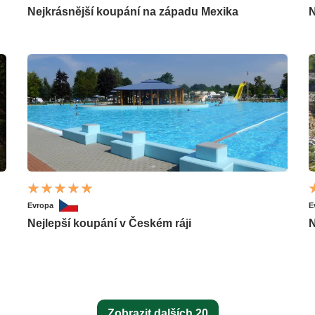
Nejkrásnější koupání na západu Mexika
N
Evropa
E
Nejlepší koupání v Českém ráji
N
Zobrazit dalších 20