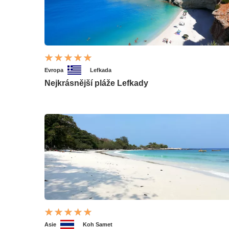
Evropa
Lefkada
Nejkrásnější pláže Lefkady
Asie
Koh Samet