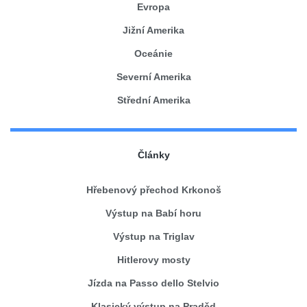
Evropa
Jižní Amerika
Oceánie
Severní Amerika
Střední Amerika
Články
Hřebenový přechod Krkonoš
Výstup na Babí horu
Výstup na Triglav
Hitlerovy mosty
Jízda na Passo dello Stelvio
Klasický výstup na Praděd