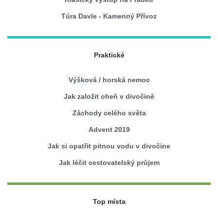
Túra Davle - Kamenný Přívoz
Praktické
Výšková / horská nemoc
Jak založit oheň v divočině
Záchody celého světa
Advent 2019
Jak si opatřit pitnou vodu v divočine
Jak léčit cestovatelský průjem
Top místa