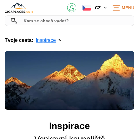
CZ
MENU
Tvoje cesta:
Inspirace
Inspirace
Venkovní koupaliště