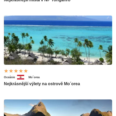
Oceánie
Mo´orea
Nejkrásnější výlety na ostrově Mo´orea