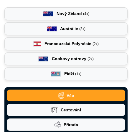
Nový Zéland
(4x)
Austrálie
(3x)
Francouzská Polynésie
(2x)
Cookovy ostrovy
(2x)
Fidži
(1x)
Vše
Cestování
Příroda