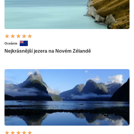
Oceánie
Nejkrásnější jezera na Novém Zélandě