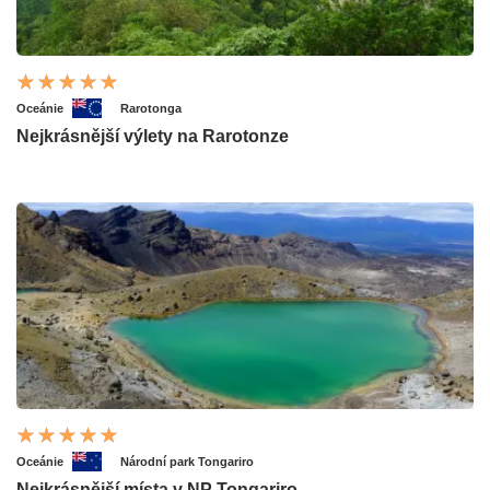
Oceánie
Rarotonga
Nejkrásnější výlety na Rarotonze
Oceánie
Národní park Tongariro
Nejkrásnější místa v NP Tongariro