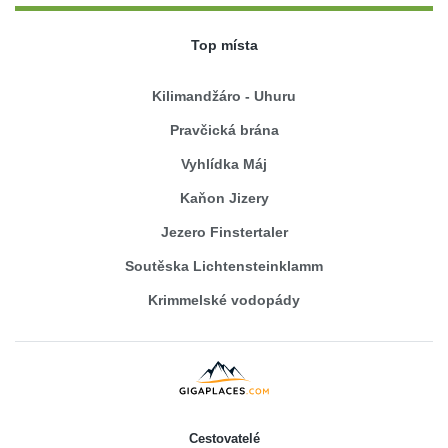
Top místa
Kilimandžáro - Uhuru
Pravčická brána
Vyhlídka Máj
Kaňon Jizery
Jezero Finstertaler
Soutěska Lichtensteinklamm
Krimmelské vodopády
Cestovatelé