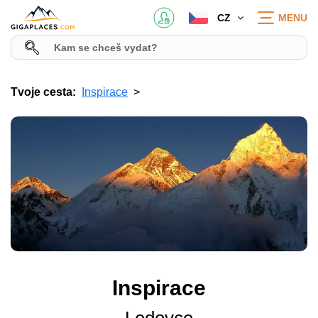
CZ
MENU
Tvoje cesta:
Inspirace
Inspirace
Ledovce