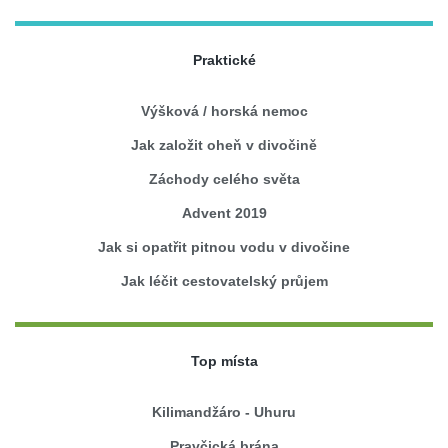
Praktické
Výšková / horská nemoc
Jak založit oheň v divočině
Záchody celého světa
Advent 2019
Jak si opatřit pitnou vodu v divočine
Jak léčit cestovatelský průjem
Top místa
Kilimandžáro - Uhuru
Pravčická brána