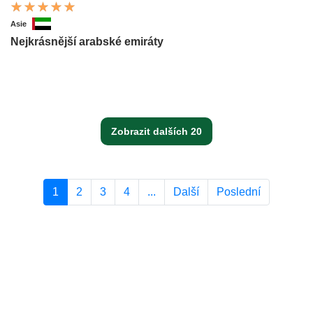
Asie
Nejkrásnější arabské emiráty
Zobrazit dalších 20
1
2
3
4
...
Další
Poslední