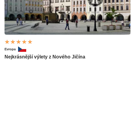
Evropa
Nejkrásnější výlety z Nového Jičína