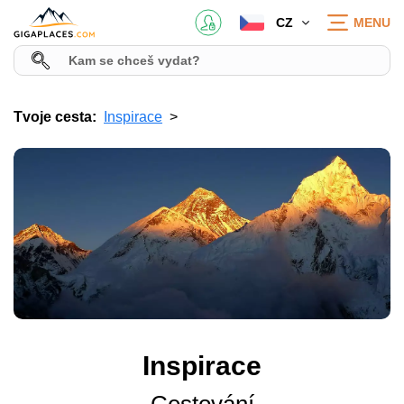
CZ
MENU
Tvoje cesta:
Inspirace
Inspirace
Cestování