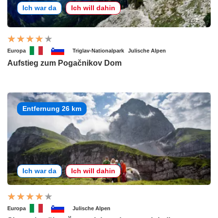
Ich war da
Ich will dahin
Europa
Triglav-Nationalpark
Julische Alpen
Aufstieg zum Pogačnikov Dom
Entfernung 26 km
Ich war da
Ich will dahin
Europa
Julische Alpen