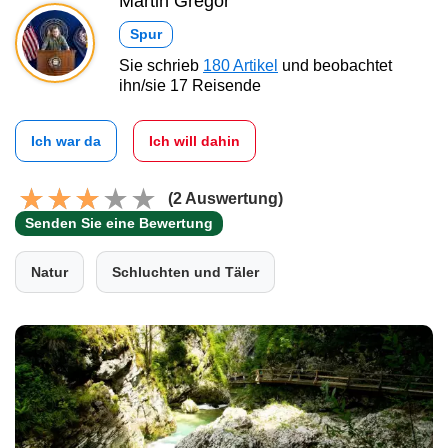
Martin Gregor
Spur
Sie schrieb
180 Artikel
und beobachtet
ihn/sie 17 Reisende
Ich war da
Ich will dahin
(2 Auswertung)
Senden Sie eine Bewertung
Natur
Schluchten und Täler