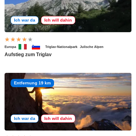
Ich war da
Ich will dahin
Europa
Triglav-Nationalpark
Julische Alpen
Aufstieg zum Triglav
Entfernung 19 km
Ich war da
Ich will dahin