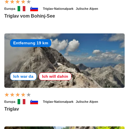
Europa
Triglav-Nationalpark
Julische Alpen
Triglav vom Bohinj-See
Entfernung 19 km
Ich war da
Ich will dahin
Europa
Triglav-Nationalpark
Julische Alpen
Triglav