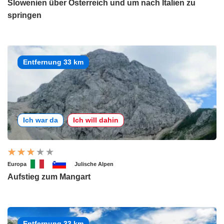
Slowenien über Österreich und um nach Italien zu
springen
Entfernung 33 km
Ich war da
Ich will dahin
Europa
Julische Alpen
Aufstieg zum Mangart
Entfernung 33 km