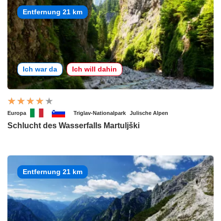
Entfernung 21 km
Ich war da
Ich will dahin
Europa
Triglav-Nationalpark
Julische Alpen
Schlucht des Wasserfalls Martuljški
Entfernung 21 km