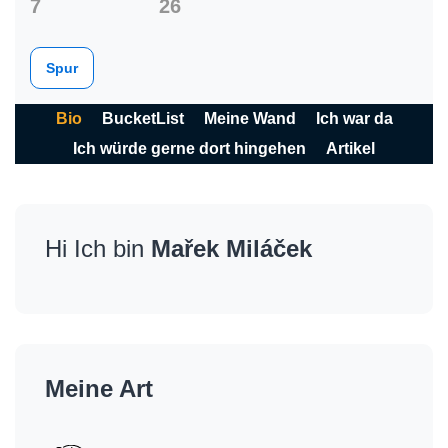
7
26
Spur
Bio
BucketList
Meine Wand
Ich war da
Ich würde gerne dort hingehen
Artikel
Hi Ich bin
Mařek Miláček
Meine Art