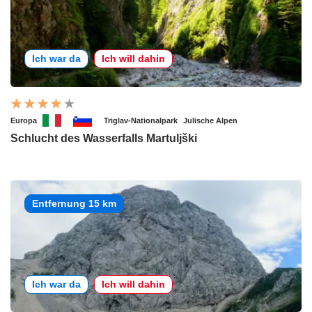
Ich war da
Ich will dahin
Europa
Triglav-Nationalpark
Julische Alpen
Schlucht des Wasserfalls Martuljški
Entfernung 15 km
Ich war da
Ich will dahin