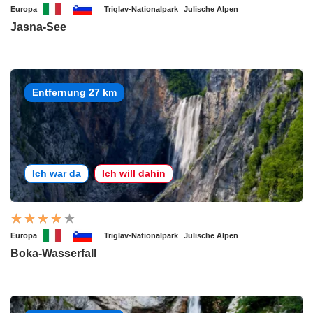
Europa
Triglav-Nationalpark
Julische Alpen
Jasna-See
Entfernung 27 km
Ich war da
Ich will dahin
Europa
Triglav-Nationalpark
Julische Alpen
Boka-Wasserfall