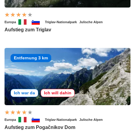
Europa
Triglav-Nationalpark
Julische Alpen
Aufstieg zum Triglav
Entfernung 3 km
Ich war da
Ich will dahin
Europa
Triglav-Nationalpark
Julische Alpen
Aufstieg zum Pogačnikov Dom