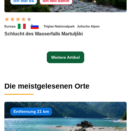
Ich war da
Ich will dahin
Europa
Triglav-Nationalpark
Julische Alpen
Schlucht des Wasserfalls Martuljški
Weitere Artikel
Die meistgelesenen Orte
Entfernung 21 km