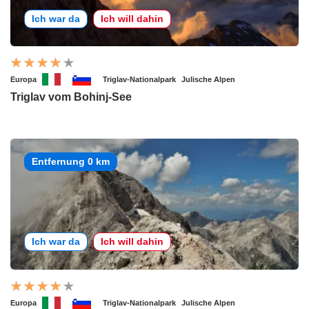
Ich war da
Ich will dahin
Europa
Triglav-Nationalpark
Julische Alpen
Triglav vom Bohinj-See
Entfernung 0 km
Ich war da
Ich will dahin
Europa
Triglav-Nationalpark
Julische Alpen