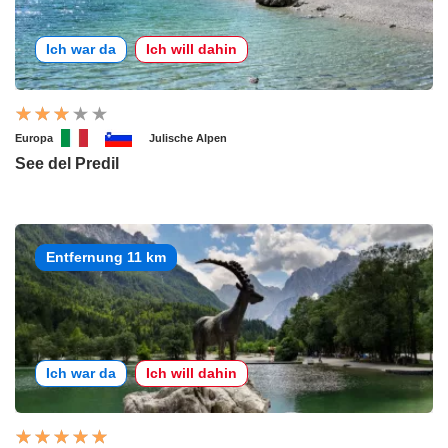
Ich war da
Ich will dahin
Europa
Julische Alpen
See del Predil
Entfernung 11 km
Ich war da
Ich will dahin