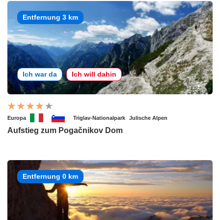
Entfernung 3 km
Ich war da
Ich will dahin
Europa
Triglav-Nationalpark
Julische Alpen
Aufstieg zum Pogačnikov Dom
Entfernung 0 km