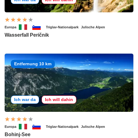
Europa
Triglav-Nationalpark
Julische Alpen
Wasserfall Peričnik
Entfernung 10 km
Ich war da
Ich will dahin
Europa
Triglav-Nationalpark
Julische Alpen
Bohinj-See