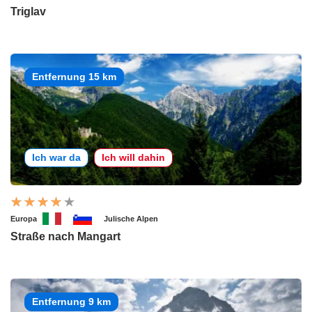
Triglav
Entfernung 15 km
Ich war da
Ich will dahin
Europa
Julische Alpen
Straße nach Mangart
Entfernung 9 km