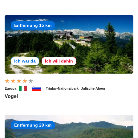
Entfernung 15 km
Ich war da
Ich will dahin
Europa
Triglav-Nationalpark
Julische Alpen
Vogel
Entfernung 20 km