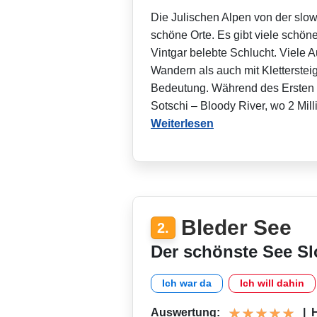
Die Julischen Alpen von der slow
schöne Orte. Es gibt viele schön
Vintgar belebte Schlucht. Viele A
Wandern als auch mit Klettersteig
Bedeutung. Während des Ersten W
Sotschi – Bloody River, wo 2 Mil
Weiterlesen
Bleder See
2.
Der schönste See S
Ich war da
Ich will dahin
Auswertung:
|
H