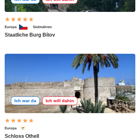
Europa
Südmähren
Staatliche Burg Bítov
Ich war da
Ich will dahin
Europa
Schloss Othell