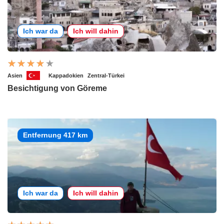
Ich war da
Ich will dahin
Asien
Kappadokien
Zentral-Türkei
Besichtigung von Göreme
Entfernung 417 km
Ich war da
Ich will dahin