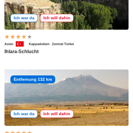
Ich war da
Ich will dahin
Asien
Kappadokien
Zentral-Türkei
Ihlara-Schlucht
Entfernung 132 km
Ich war da
Ich will dahin