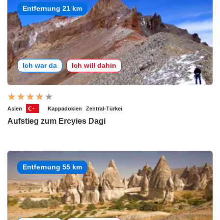
Entfernung 21 km
Ich war da
Ich will dahin
Asien
Kappadokien
Zentral-Türkei
Aufstieg zum Ercyies Dagi
Entfernung 55 km