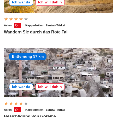
Ich war da
Ich will dahin
Asien
Kappadokien
Zentral-Türkei
Wandern Sie durch das Rote Tal
Entfernung 57 km
Ich war da
Ich will dahin
Asien
Kappadokien
Zentral-Türkei
Besichtigung von Göreme