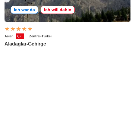
Ich war da
Ich will dahin
Asien
Zentral-Türkei
Aladaglar-Gebirge