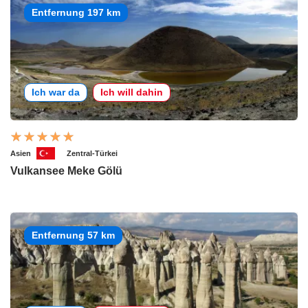
Entfernung 197 km
Ich war da
Ich will dahin
Asien
Zentral-Türkei
Vulkansee Meke Gölü
Entfernung 57 km