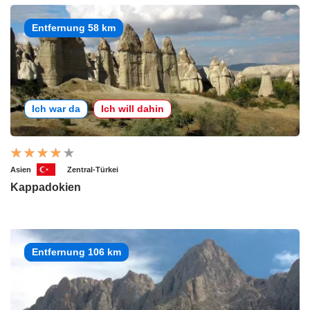
Entfernung 58 km
Ich war da
Ich will dahin
Asien
Zentral-Türkei
Kappadokien
Entfernung 106 km