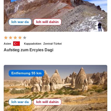
Ich war da
Ich will dahin
Asien
Kappadokien
Zentral-Türkei
Aufstieg zum Ercyies Dagi
Entfernung 55 km
Ich war da
Ich will dahin