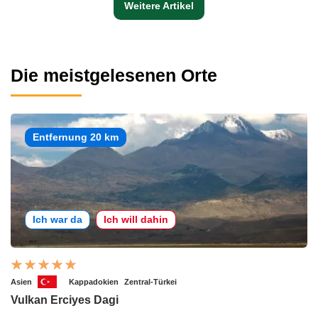
Weitere Artikel
Die meistgelesenen Orte
Entfernung 20 km
Ich war da
Ich will dahin
Asien
Kappadokien
Zentral-Türkei
Vulkan Erciyes Dagi