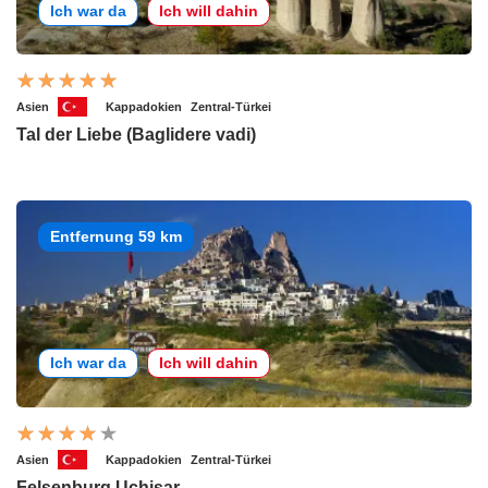
Ich war da
Ich will dahin
Asien
Kappadokien
Zentral-Türkei
Tal der Liebe (Baglidere vadi)
Entfernung 59 km
Ich war da
Ich will dahin
Asien
Kappadokien
Zentral-Türkei
Felsenburg Uchisar