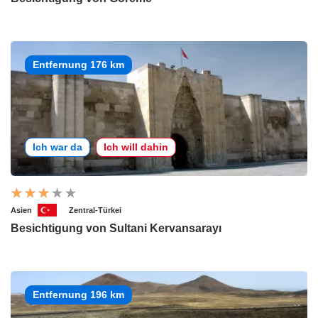
Entfernung 176 km
Ich war da
Ich will dahin
Asien
Zentral-Türkei
Besichtigung von Sultani Kervansarayı
Entfernung 196 km