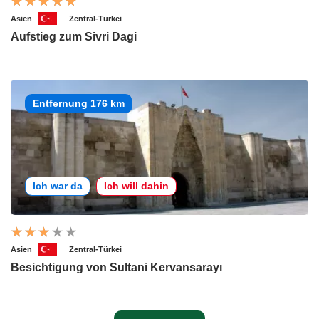
Asien
Zentral-Türkei
Aufstieg zum Sivri Dagi
Entfernung 176 km
Ich war da
Ich will dahin
Asien
Zentral-Türkei
Besichtigung von Sultani Kervansarayı