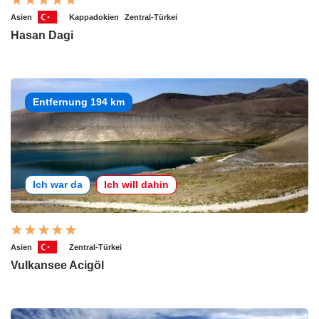
Asien
Kappadokien
Zentral-Türkei
Hasan Dagi
Entfernung 194 km
Ich war da
Ich will dahin
Asien
Zentral-Türkei
Vulkansee Acigöl