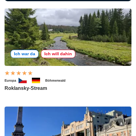
Ich war da
Ich will dahin
Europa
Böhmerwald
Roklansky-Stream