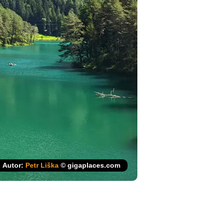
Autor:
Petr Liška
© gigaplaces.com