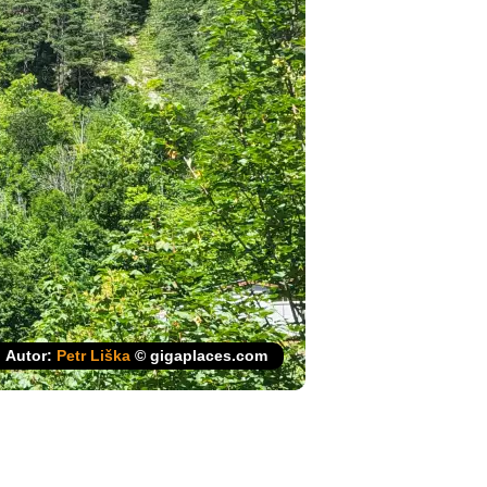
Autor:
Petr Liška
© gigaplaces.com