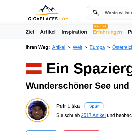
Neuheit
Ziel
Artikel
Inspiration
Erfahrungen
P
Ihren Weg:
Artikel
Welt
Europa
Österreic
Ein Spazier
Wunderschöner See und 
Petr Liška
Spur
Sie schrieb
2517 Artikel
und beobach