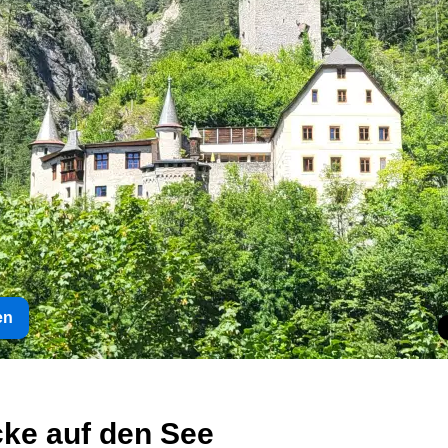
en
cke auf den See