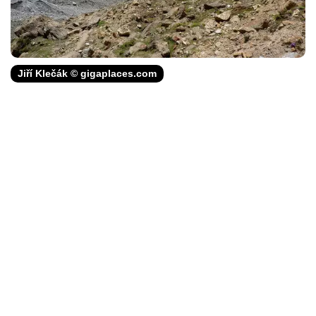
Jiří Klečák © gigaplaces.com