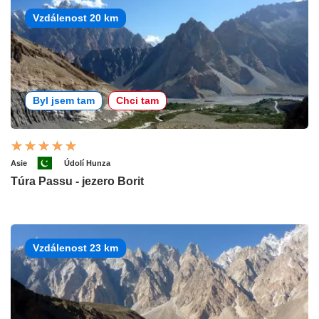
Vzdálenost 20 km
Byl jsem tam
Chci tam
Asie
Údolí Hunza
Túra Passu - jezero Borit
Vzdálenost 23 km