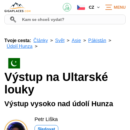
CZ
MENU
Tvoje cesta:
Články
Svět
Asie
Pákistán
Údolí Hunza
Výstup na Ultarské
louky
Výstup vysoko nad údolí Hunza
Petr Liška
Sledovat