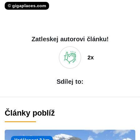
© gigaplaces.com
Zatleskej autorovi článku!
2x
Sdílej to:
Články poblíž