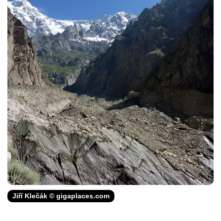
Jiří Klečák © gigaplaces.com