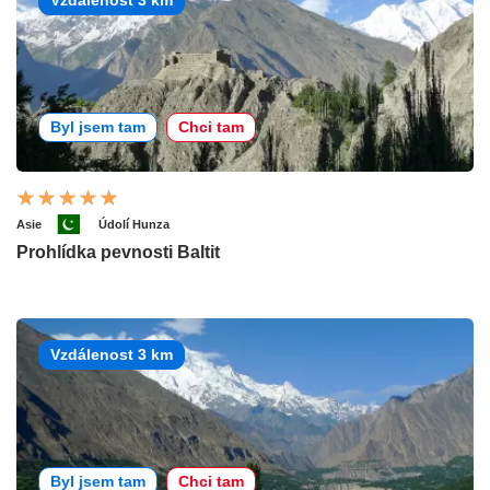
Vzdálenost 3 km
Byl jsem tam
Chci tam
Asie
Údolí Hunza
Prohlídka pevnosti Baltit
Vzdálenost 3 km
Byl jsem tam
Chci tam