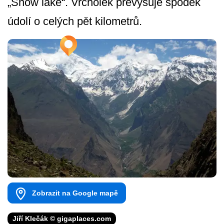
„Snow lake“. Vrcholek převyšuje spodek
údolí o celých pět kilometrů.
Zobrazit na Google mapě
Jiří Klečák © gigaplaces.com