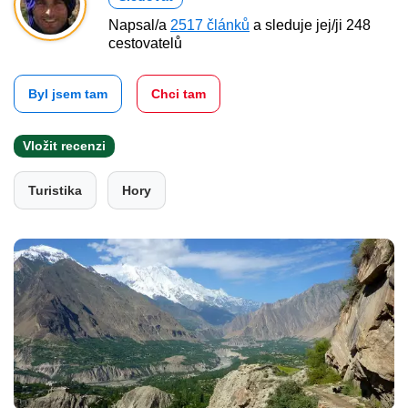
Napsal/a
2517 článků
a sleduje jej/ji 248
cestovatelů
Byl jsem tam
Chci tam
Vložit recenzi
Turistika
Hory