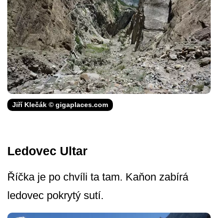
Jiří Klečák © gigaplaces.com
Ledovec Ultar
Říčka je po chvíli ta tam. Kaňon zabírá
ledovec pokrytý sutí.