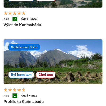
Asie
Údolí Hunza
Výlet do Karimabádu
Vzdálenost 3 km
Byl jsem tam
Chci tam
Asie
Údolí Hunza
Prohlídka Karimabadu