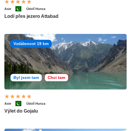
Asie
Údolí Hunza
Lodí přes jezero Attabad
Vzdálenost 19 km
Byl jsem tam
Chci tam
Asie
Údolí Hunza
Výlet do Gojalu