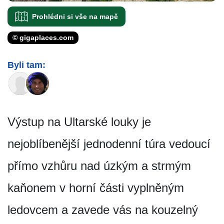
Prohlédni si vše na mapě
© gigaplaces.com
Byli tam:
Výstup na Ultarské louky je
nejoblíbenější jednodenní túra vedoucí
přímo vzhůru nad úzkým a strmým
kaňonem v horní části vyplněným
ledovcem a zavede vás na kouzelný