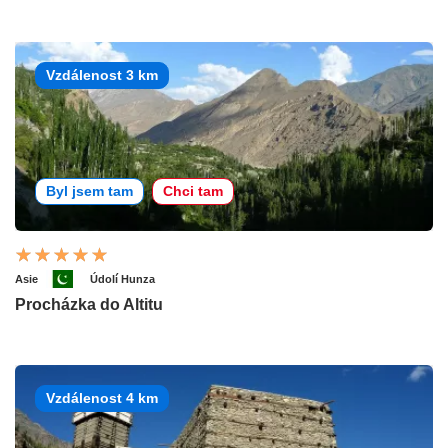
Vzdálenost 3 km
Byl jsem tam
Chci tam
Asie
Údolí Hunza
Procházka do Altitu
Vzdálenost 4 km