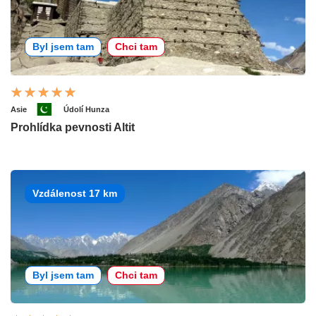
Byl jsem tam
Chci tam
Asie
Údolí Hunza
Prohlídka pevnosti Altit
Vzdálenost 17 km
Byl jsem tam
Chci tam