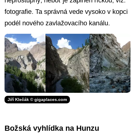
neprostupný, neboť je zaplněn říčkou, viz.
fotografie. Ta správná vede vysoko v kopci
podél nového zavlažovacího kanálu.
Jiří Klečák © gigaplaces.com
Božská vyhlídka na Hunzu