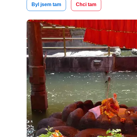
Byl jsem tam
Chci tam