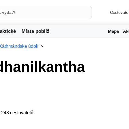
Cestovate
aktické
Místa poblíž
Mapa
Ak
Káthmándské údolí
dhanilkantha
ji 248 cestovatelů