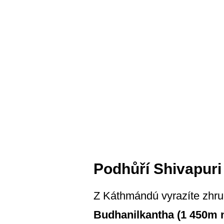
Podhůří Shivapuri
Z Káthmándú vyrazíte zhru
Budhanilkantha (1 450m n