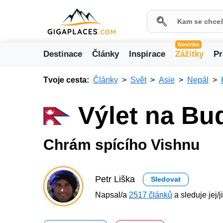
Novinka
Destinace
Články
Inspirace
Zážitky
Pr
Tvoje cesta:
Články
Svět
Asie
Nepál
Výlet na Bu
Chrám spícího Vishnu
Petr Liška
Sledovat
Napsal/a
2517 článků
a sleduje jej/