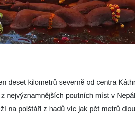
jen deset kilometrů severně od centra Kát
 z nejvýznamnějších poutních míst v Nepá
í na polštáři z hadů víc jak pět metrů dlo