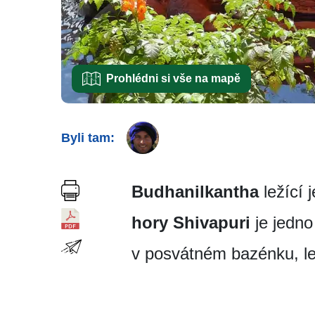
Prohlédni si vše na mapě
Byli tam:
Budhanilkantha
ležící 
hory Shivapuri
je jedno
v posvátném bazénku, lež