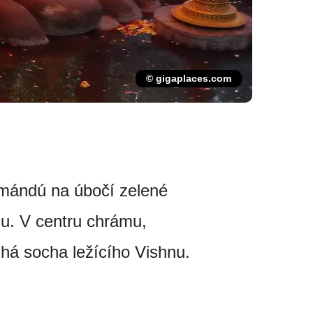
© gigaplaces.com
hmándú na úbočí zelené
lu. V centru chrámu,
uhá socha ležícího Vishnu.