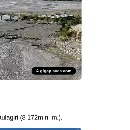
© gigaplaces.com
lagiri (8 172m n. m.).