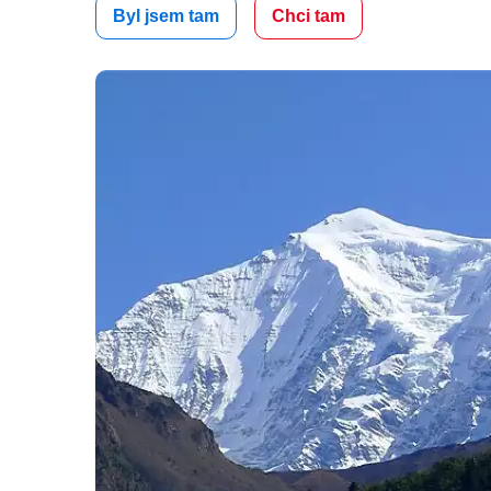
Byl jsem tam
Chci tam