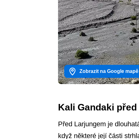
Zobrazit na Google mapě
Kali Gandaki pře
Před Larjungem je dlouhatá
když některé její části strh