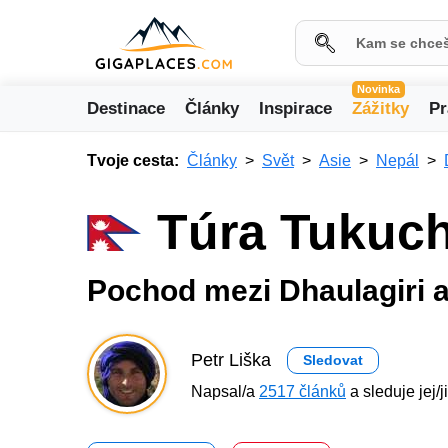
Novinka
Destinace
Články
Inspirace
Zážitky
Pr
Tvoje cesta:
Články
Svět
Asie
Nepál
Túra Tukuch
Pochod mezi Dhaulagiri a 
Petr Liška
Sledovat
Napsal/a
2517 článků
a sleduje jej/