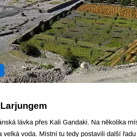
d Larjungem
nská lávka přes Kali Gandaki. Na několika mí
la velká voda. Místní tu tedy postavili další řad