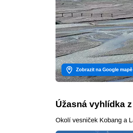
Zobrazit na Google mapě
Úžasná vyhlídka 
Okolí vesniček Kobang a L