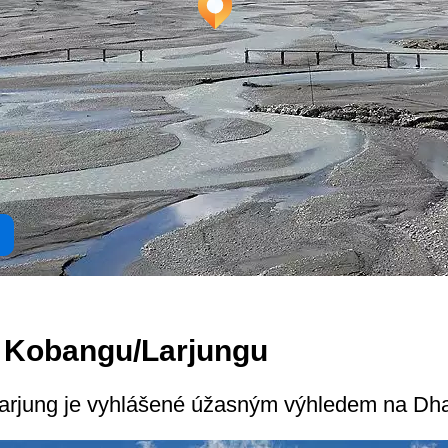
z Kobangu/Larjungu
arjung je vyhlášené úžasným výhledem na Dhau