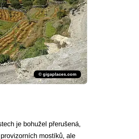
© gigaplaces.com
stech je bohužel přerušená,
u provizorních mostíků, ale