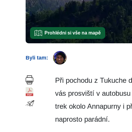
Prohlédni si vše na mapě
Byli tam:
Při pochodu z Tukuche d
vás prosviští v autobusu 
trek okolo Annapurny i př
naprosto parádní.