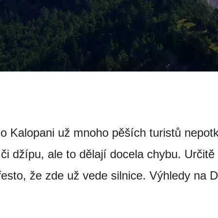
o Kalopani už mnoho pěších turistů nepotk
či džípu, ale to dělají docela chybu. Určitě 
esto, že zde už vede silnice. Výhledy na Dha