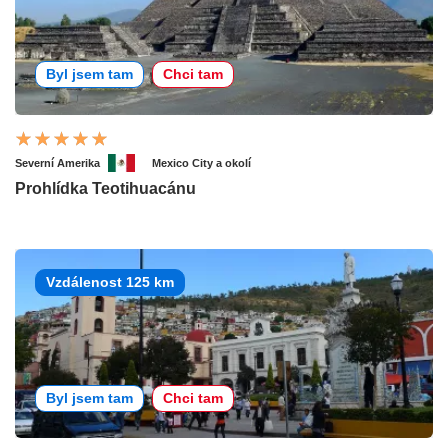
Byl jsem tam
Chci tam
Severní Amerika
Mexico City a okolí
Prohlídka Teotihuacánu
Vzdálenost 125 km
Byl jsem tam
Chci tam