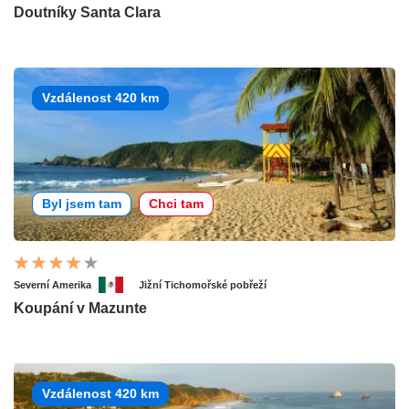
Doutníky Santa Clara
Vzdálenost 420 km
Byl jsem tam
Chci tam
Severní Amerika
Jižní Tichomořské pobřeží
Koupání v Mazunte
Vzdálenost 420 km