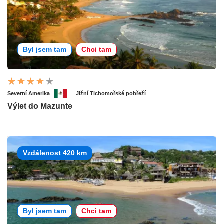
Byl jsem tam
Chci tam
Severní Amerika
Jižní Tichomořské pobřeží
Výlet do Mazunte
Vzdálenost 420 km
Byl jsem tam
Chci tam