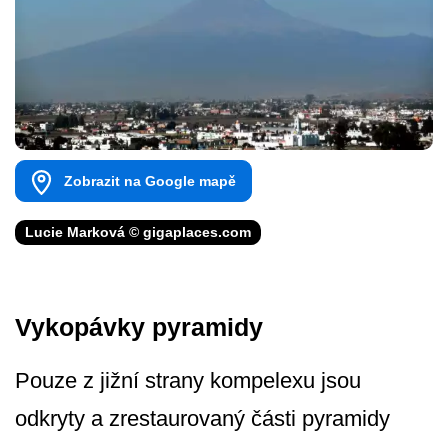
Zobrazit na Google mapě
Lucie Marková © gigaplaces.com
Vykopávky pyramidy
Pouze z jižní strany kompelexu jsou
odkryty a zrestaurovaný části pyramidy