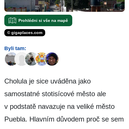
Prohlédni si vše na mapě
© gigaplaces.com
Byli tam:
Cholula je sice uváděna jako
samostatné stotisícové město ale
v podstatě navazuje na veliké město
Puebla. Hlavním důvodem proč se sem