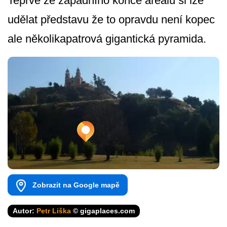
Teprve ze západního konce areálu si lze
udělat představu že to opravdu není kopec
ale několikapatrová gigantická pyramida.
Zobrazit na Google mapě
Autor:
Petr Liška
© gigaplaces.com