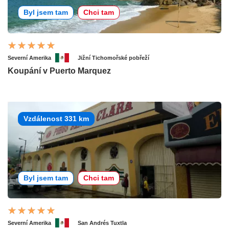
Byl jsem tam
Chci tam
Severní Amerika
Jižní Tichomořské pobřeží
Koupání v Puerto Marquez
Vzdálenost 331 km
Byl jsem tam
Chci tam
Severní Amerika
San Andrés Tuxtla