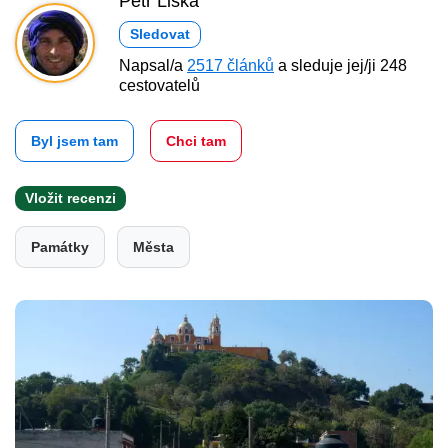
Petr Liška
Sledovat
Napsal/a
2517 článků
a sleduje jej/ji 248
cestovatelů
Byl jsem tam
Chci tam
Vložit recenzi
Památky
Města