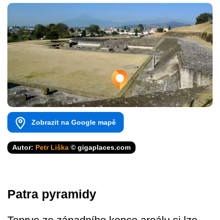
Zobrazit na Google mapě
Autor:
Petr Liška
© gigaplaces.com
Patra pyramidy