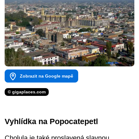
Zobrazit na Google mapě
© gigaplaces.com
Vyhlídka na Popocatepetl
Cholula je také proslavená slavnou