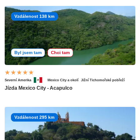
Vzdálenost 138 km
Byl jsem tam
Chci tam
Severní Amerika
Mexico City a okolí
Jižní Tichomořské pobřeží
Jízda Mexico City - Acapulco
Vzdálenost 295 km