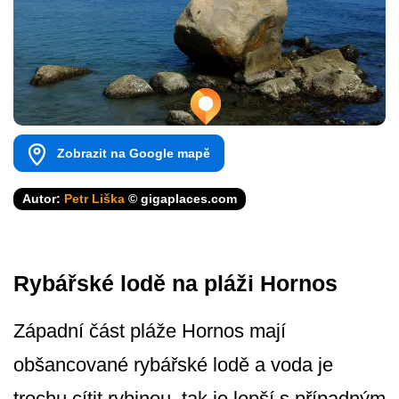
Zobrazit na Google mapě
Autor:
Petr Liška
© gigaplaces.com
Rybářské lodě na pláži Hornos
Západní část pláže Hornos mají
obšancované rybářské lodě a voda je
trochu cítit rybinou, tak je lepší s případným