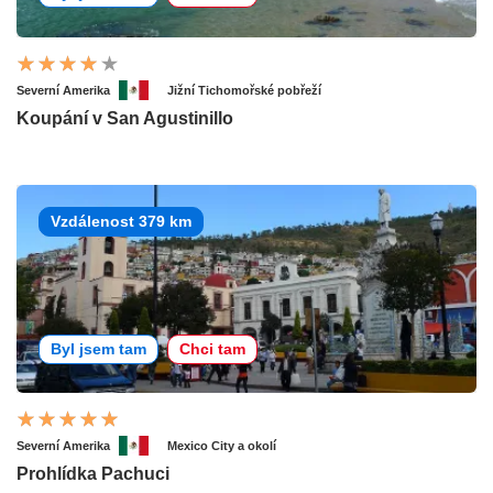
Severní Amerika
Jižní Tichomořské pobřeží
Koupání v San Agustinillo
Vzdálenost 379 km
Byl jsem tam
Chci tam
Severní Amerika
Mexico City a okolí
Prohlídka Pachuci