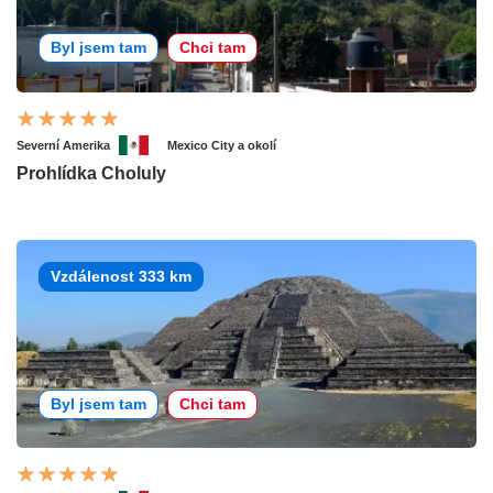
Byl jsem tam
Chci tam
Severní Amerika
Mexico City a okolí
Prohlídka Choluly
Vzdálenost 333 km
Byl jsem tam
Chci tam