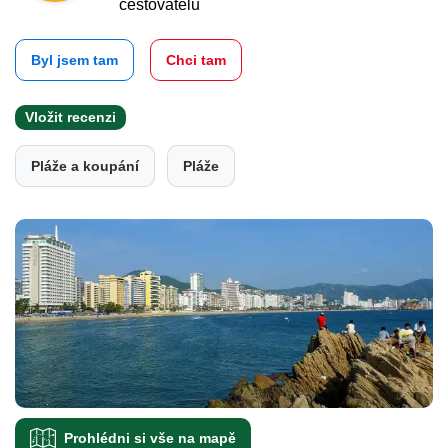
cestovatelů
Byl jsem tam
Chci tam
Vložit recenzi
Pláže a koupání
Pláže
Prohlédni si vše na mapě