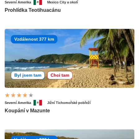
Severní Amerika
Mexico City a okolí
Prohlídka Teotihuacánu
Vzdálenost 377 km
Byl jsem tam
Chci tam
Severní Amerika
Jižní Tichomořské pobřeží
Koupání v Mazunte