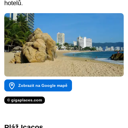
hotelů.
Zobrazit na Google mapě
© gigaplaces.com
Pláž Icacos