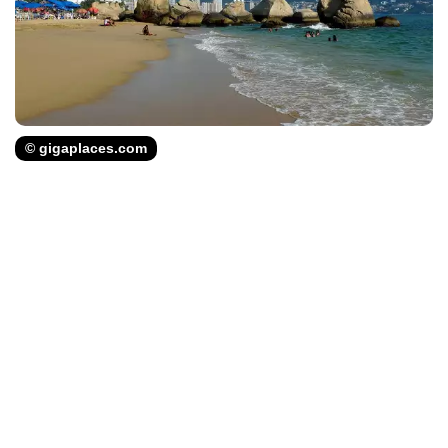
© gigaplaces.com