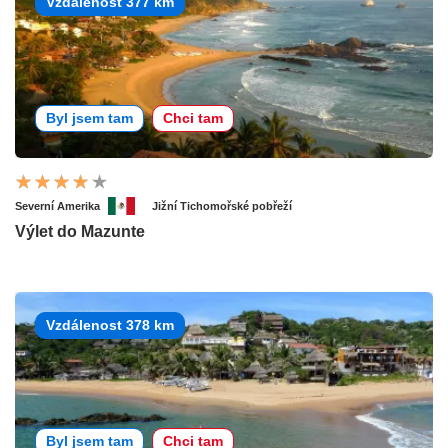
Vzdálenost 377 km
Byl jsem tam
Chci tam
Severní Amerika
Jižní Tichomořské pobřeží
Výlet do Mazunte
Vzdálenost 378 km
Byl jsem tam
Chci tam