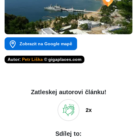
Zobrazit na Google mapě
Autor:
Petr Liška
© gigaplaces.com
Zatleskej autorovi článku!
2x
Sdílej to: