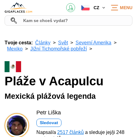
CZ
MENU
Tvoje cesta:
Články
Svět
Severní Amerika
Mexiko
Jižní Tichomořské pobřeží
Pláže v Acapulcu
Mexická plážová legenda
Petr Liška
Sledovat
Napsal/a
2517 článků
a sleduje jej/ji 248