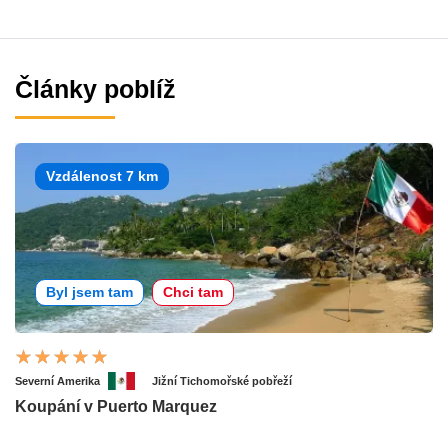
Články poblíž
Vzdálenost 7 km
Byl jsem tam
Chci tam
Severní Amerika
Jižní Tichomořské pobřeží
Koupání v Puerto Marquez