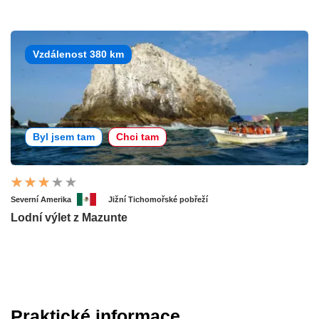
Vzdálenost 380 km
Byl jsem tam
Chci tam
Severní Amerika
Jižní Tichomořské pobřeží
Lodní výlet z Mazunte
Praktické informace